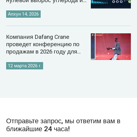
нулевой выброс углерода и
внедрение цифровых
технологий в энергетику.
Апхун 14, 2026
Компания Dafang Crane
проведет конференцию по
продажам в 2026 году для
укрепления своей стратегии
на мировом рынке кранов.
12 марта 2026 г.
Отправьте запрос, мы ответим вам в
ближайшие 24 часа!