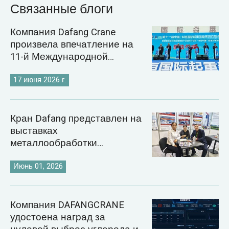
Связанные блоги
Компания Dafang Crane
произвела впечатление на
11-й Международной
выставке кранов в
Чанъюане.
17 июня 2026 г.
Кран Dafang представлен на
выставках
металлообработки
Казахстана и Узбекистана
2026 года.
Июнь 01, 2026
Компания DAFANGCRANE
удостоена наград за