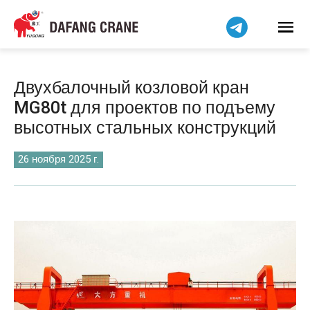
Bahasa Indonesia
Bahasa Melayu
Tiếng Việt
简体中文
Двухбалочный козловой кран
বাংলা
MG80t для проектов по подъему
فارسی
высотных стальных конструкций
Pilipino
اردو
26 ноября 2025 г.
Українська
Čeština
Беларуская мова
Kiswahili
Dansk
Norsk