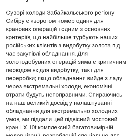
Суворі холоди Забайкальського регіону
Сибіру є «ворогом номер один» для
кранових операцій і одним з основних
критеріїв, що найбільше турбують наших
російських клієнтів з видобутку золота під
час закупівлі обладнання. Для
золотодобувних операцій зима є критичним
періодом як для видобутку, так і для
переробки; якщо обладнання вийде з ладу
через екстремальні холоди, економічні
втрати будуть непоправними. Спираючись
на наш великий досвід у налаштуванні
обладнання для екстремально холодних
умов, ми піддали цей підвісний мостовий
кран LX 10t комплексній багатовимірній
модернізації, розробленій спеціально для