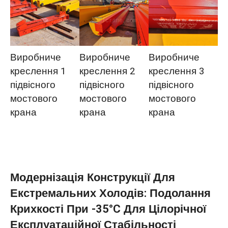
Виробниче
Виробниче
Виробниче
креслення 1
креслення 2
креслення 3
підвісного
підвісного
підвісного
мостового
мостового
мостового
крана
крана
крана
Модернізація Конструкції Для
Екстремальних Холодів: Подолання
Крихкості При -35°C Для Цілорічної
Експлуатаційної Стабільності