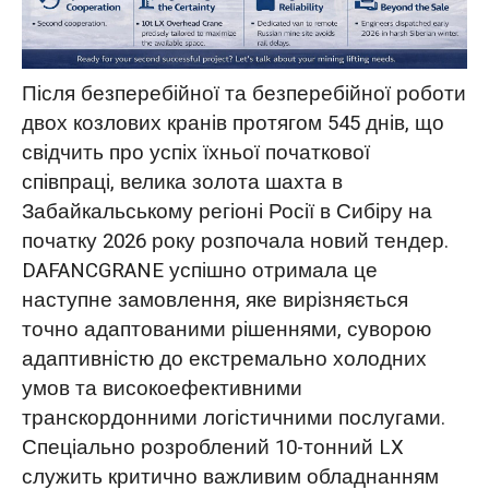
Модернізація конструкції для
екстремальних холодів: подолання
крихкості при -35°C для цілорічної
Після безперебійної та безперебійної роботи
експлуатаційної стабільності
двох козлових кранів протягом 545 днів, що
свідчить про успіх їхньої початкової
Стратегічні логістичні рішення:
співпраці, велика золота шахта в
усунення ризиків перевантаження для
Забайкальському регіоні Росії в Сибіру на
забезпечення своєчасної доставки
початку 2026 року розпочала новий тендер.
DAFANCGRANE успішно отримала це
Повний контроль процесу для
наступне замовлення, яке вирізняється
успішного одноразового введення в
точно адаптованими рішеннями, суворою
експлуатацію
адаптивністю до екстремально холодних
умов та високоефективними
Результати та визнання клієнтів: сила
транскордонними логістичними послугами.
повторних замовлень
Спеціально розроблений 10-тонний LX
служить критично важливим обладнанням