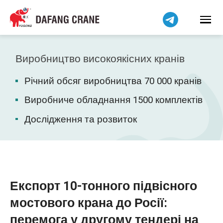
हिन्दी
Bahasa Indonesia
Bahasa Melayu
Tiếng Việt
Виробництво високоякісних кранів
简体中文
Річний обсяг виробництва 70 000 кранів
বাংলা
فارسی
Виробниче обладнання 1500 комплектів
Pilipino
Дослідження та розвиток
اردو
Čeština
Беларуская мова
Kiswahili
Експорт 10-тонного підвісного
Dansk
мостового крана до Росії:
Norsk
перемога у другому тендері на