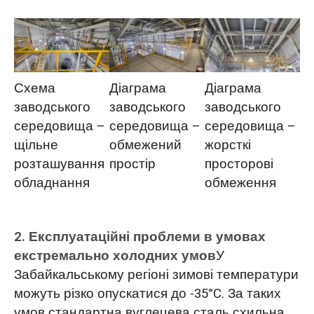
Схема
Діаграма
Діаграма
заводського
заводського
заводського
середовища –
середовища –
середовища –
щільне
обмежений
жорсткі
розташування
простір
просторові
обладнання
обмеження
2. Експлуатаційні проблеми в умовах
екстремально холодних умов
У
Забайкальському регіоні зимові температури
можуть різко опускатися до -35°C. За таких
умов стандартна вуглецева сталь схильна