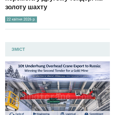
O‘zbekcha
золоту шахту
22 квітня 2026 р.
ЗМІСТ
Подолання просторових та
кліматичних бар'єрів: чому ця російська
золота шахта обрала DAFANFCRANE
для другого тендеру
Точна просторова адаптація: підвісний
мостовий кран долає обмеження
простору цеху золотої шахти