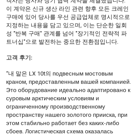
객사는 당사와 장기 협력 계약을 체결했습니다.
이 계약은 신규 생산 라인 관련 향후 모든 크레인
구매에 있어 당사를 우선 공급업체로 명시적으로
지정하는 내용을 담고 있으며, 이는 단순한 일회
성 "반복 구매" 관계를 넘어 "장기적인 전략적 파
트너십"으로 발전하는 중요한 전환점입니다.
고객 후기:
“내 말은 LX 10t의 подвесным мостовым
краном, предоставленным вашей компанией.
Это оборудование идеально адаптировано к
суровым арктическим условиям и
ограниченному производственному
пространству нашего золотого прииска, при
этом стабильно работает без каких-либо
сбоев. Логистическая схема оказалась