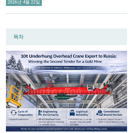
O‘zbekcha
2026년 4월 22일
목차
공간적, 기후적 장벽 극복: 러시아 금광이
두 번째 입찰에서 DAFANFCRANE을 선택한
이유
정밀 공간 적응: 언더행 오버헤드 크레인,
금광 작업장 공간 제약 극복
극한 저온 엔지니어링 업그레이드: -35°C
저온 취성 극복으로 연중 안정적인 운영 보
장