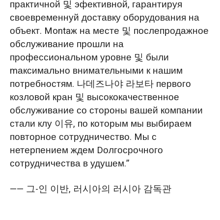
практичной 및 эфективной, гарантируя
своевременнуй доставку оборудования на
объект. Montaж на месте 및 послепродажное
обслуживание прошли на
профессиональном уровне 및 были
mаксимально внимательными к нашим
потребностям. 나데즈나야 라보타 первого
козловой кран 및 высококачественное
обслуживание со стороны вашей компании
стали клу 이유, по которым мы выбираем
повторное сотрудничество. Mы с
нетерпением ждем Dолгосрочного
сотрудничества в удушем.”
—— 그-인 이반, 러시아의 러시아 감독관