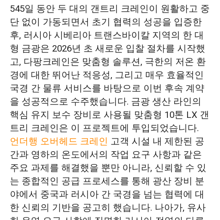
전략적 물류 솔루션: 환적 위험 제거를 통한
545일 동안 두 대의 갠트리 크레인이 원활하고 중
정시 배송 보장
단 없이 가동되면서 초기 협력의 성공을 입증한
후, 러시아 시베리아 트랜스바이칼 지역의 한 대
일회성 시운전 성공을 위한 완벽한 공정 제
형 금광은 2026년 초 새로운 입찰 절차를 시작했
어
고, 다팡크레인은 맞춤형 솔루션, 극한의 저온 환
경에 대한 뛰어난 적응성, 그리고 매우 효율적인
결과물과 고객 인정: 재구매의 힘
국경 간 물류 서비스를 바탕으로 이번 후속 계약
을 성공적으로 수주했습니다. 금광 생산 라인의
핵심 유지 보수 장비로 사용될 맞춤형 10톤 LX 갠
트리 크레인은 이 프로젝트에 투입되었습니다.
언더행 오버헤드 크레인
고객 시설 내 제한된 공
간과 영하의 온도에서의 작업 요구 사항과 같은
주요 과제를 해결했을 뿐만 아니라, 신뢰할 수 있
는 종합적인 공급 프로세스를 통해 광산 장비 분
야에서 중국과 러시아 간 국경을 넘는 협력에 대
한 신뢰의 기반을 공고히 했습니다. 나아가, 유사