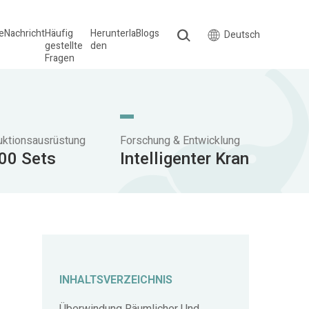
le
Nachricht
Häufig
Herunterla
Blogs
Deutsch
gestellte
den
Fragen
uktionsausrüstung
Forschung & Entwicklung
00 Sets
Intelligenter Kran
INHALTSVERZEICHNIS