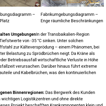
ebungsdiagramm –
Fabrikumgebungsdiagramm –
Platz
Enge räumliche Beschränkungen
 kalten Umgebungen
In der Transbaikalien-Region
iefstwerte von -35 °C sinken. Unter solchen
fstahl zur Kälteversprödung – einem Phänomen, bei
unter Belastung zu Sprödbrüchen neigt. Da Kräne als
der Betriebsausfall wirtschaftliche Verluste in Höhe
fallzeit verursachen. Darüber hinaus führt extreme
Bauteile und Kabelbrüchen, was den kontinuierlichen
egenen Binnenregionen:
Das Bergwerk des Kunden
on wichtigen Logistikzentren und ohne direkte
dieses Projekt beschafften Krankomponenten klein und