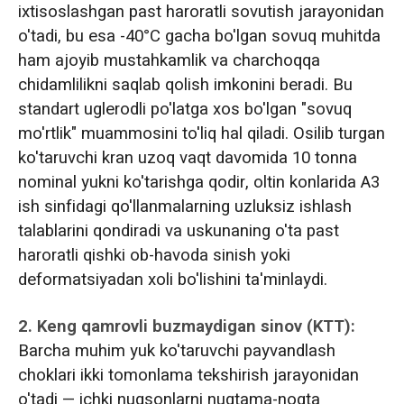
ixtisoslashgan past haroratli sovutish jarayonidan
o'tadi, bu esa -40°C gacha bo'lgan sovuq muhitda
ham ajoyib mustahkamlik va charchoqqa
chidamlilikni saqlab qolish imkonini beradi. Bu
standart uglerodli po'latga xos bo'lgan "sovuq
mo'rtlik" muammosini to'liq hal qiladi. Osilib turgan
ko'taruvchi kran uzoq vaqt davomida 10 tonna
nominal yukni ko'tarishga qodir, oltin konlarida A3
ish sinfidagi qo'llanmalarning uzluksiz ishlash
talablarini qondiradi va uskunaning o'ta past
haroratli qishki ob-havoda sinish yoki
deformatsiyadan xoli bo'lishini ta'minlaydi.
2. Keng qamrovli buzmaydigan sinov (KTT):
Barcha muhim yuk ko'taruvchi payvandlash
choklari ikki tomonlama tekshirish jarayonidan
o'tadi — ichki nuqsonlarni nuqtama-noqta