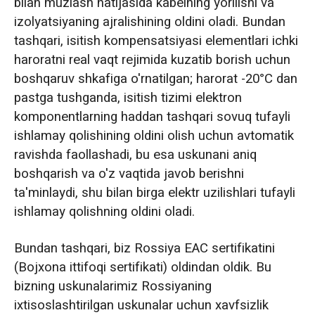
bilan muzlash natijasida kabelning yorilishi va
izolyatsiyaning ajralishining oldini oladi. Bundan
tashqari, isitish kompensatsiyasi elementlari ichki
haroratni real vaqt rejimida kuzatib borish uchun
boshqaruv shkafiga o'rnatilgan; harorat -20°C dan
pastga tushganda, isitish tizimi elektron
komponentlarning haddan tashqari sovuq tufayli
ishlamay qolishining oldini olish uchun avtomatik
ravishda faollashadi, bu esa uskunani aniq
boshqarish va o'z vaqtida javob berishni
ta'minlaydi, shu bilan birga elektr uzilishlari tufayli
ishlamay qolishning oldini oladi.
Bundan tashqari, biz Rossiya EAC sertifikatini
(Bojxona ittifoqi sertifikati) oldindan oldik. Bu
bizning uskunalarimiz Rossiyaning
ixtisoslashtirilgan uskunalar uchun xavfsizlik