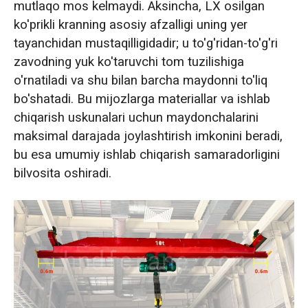
mutlaqo mos kelmaydi. Aksincha, LX osilgan
ko'prikli kranning asosiy afzalligi uning yer
tayanchidan mustaqilligidadir; u to'g'ridan-to'g'ri
zavodning yuk ko'taruvchi tom tuzilishiga
o'rnatiladi va shu bilan barcha maydonni to'liq
bo'shatadi. Bu mijozlarga materiallar va ishlab
chiqarish uskunalari uchun maydonchalarini
maksimal darajada joylashtirish imkonini beradi,
bu esa umumiy ishlab chiqarish samaradorligini
bilvosita oshiradi.