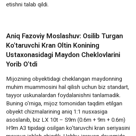
etishni talab qildi.
Aniq Fazoviy Moslashuv: Osilib Turgan
Ko'taruvchi Kran Oltin Konining
Ustaxonasidagi Maydon Cheklovlarini
Yorib O'tdi
Mijozning obyektidagi cheklangan maydonning
muhim muammosini hal qilish uchun biz standart,
tayyor uskunalardan foydalanishni tanlamadik.
Buning o'rniga, mijoz tomonidan taqdim etilgan
obyekt chizmalarining aniq 1:1 nusxasiga
asoslanib, biz LX 10t – S9m (0.6m + 9m + 0.6m)
H9m A3 tipidagi osilgan ko'taruvchi kran seriyasini