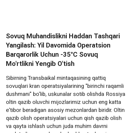
Sovuq Muhandislikni Haddan Tashqari
Yangilash: Yil Davomida Operatsion
Barqarorlik Uchun -35°C Sovuq
Mo'rtlikni Yengib O'tish
Sibirning Transbaikal mintaqasining qattiq
sovuqlari kran operatsiyalarining "birinchi raqamli
dushmani" bo'lib, uskunalar sotib olishda Rossiya
oltin qazib oluvchi mijozlarimiz uchun eng katta
e'tibor beradigan asosiy mezonlardan biridir. Oltin
qazib olish operatsiyalari uchun qish qazib olish
va qayta ishlash uchun juda muhim davrni