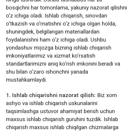
bosqichni har tomonlama, yakuniy nazorat qilishni
o'z ichiga oladi. Ishlab chiqarish, sinovdan
o'tkazish va o'rnatishni o'z ichiga olgan holda,
shuningdek, belgilangan materiallardan
foydalanishni ham o'z ichiga oladi. Ushbu
yondashuv mijozga bizning ishlab chiqarish
imkoniyatlarimiz va xizmat ko'rsatish
standartlarimizni aniq ko'rish imkonini beradi va
shu bilan o'zaro ishonchni yanada
mustahkamlaydi.
1. Ishlab chiqarishni nazorat qilish:
Biz xom
ashyo va ishlab chiqarish uskunalarini
taqsimlashga ustuvor ahamiyat berish uchun
maxsus ishlab chiqarish guruhini tuzdik. Ishlab
chiqarish maxsus ishlab chiqilgan chizmalarga