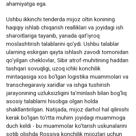
ahamiyatga ega.
Ushbu ikkinchi tenderda mijoz oltin konining
haqiqiy ishlab chiqarish realliklari va joyidagi ish
sharoitlariga tayanib, yanada qat'iyroq
moslashtirish talablarini qo'ydi. Ushbu talablar
ularning eskirgan qayta ishlash zavodi tomonidan
qo'yilgan cheklovlar, Sibir atrof-muhitining haddan
tashqari sovuqligi, uzoq ichki konchilik
mintaqasiga xos bo'lgan logistika muammolari va
transchegaraviy xaridlar va ishga tushirish
jarayonining uzluksizligini ta'minlash bilan bog'liq
asosiy talablarni hisobga olgan holda
shakllantirilgan. Natijada, mijoz darhol hal qilinishi
kerak bo'lgan to'rtta muhim joyidagi muammoga
duch keldi - bu muammolar ko'tarish uskunalarini
sotib olishda Rossiya konchilik mijozlari uchun