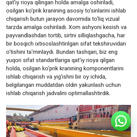
qat'iy rioya qilingan holda amalga oshiriladi,
osilgan ko'prik kranining asosiy to'sinlarini ishlab
chiqarish butun jarayon davomida to'liq vizual
tarzda amalga oshiriladi. Xom ashyoni kesish va
payvandlashdan tortib, sirtni silliqlashgacha, har
bir bosqich ixtisoslashtirilgan sifat tekshiruvidan
o'tishini ta'minlaydi. Bundan tashqari, biz eng
yuqori sifat standartlariga qat'iy rioya qilgan
holda, osilgan ko'prik kranining komponentlarini
ishlab chiqarish va yig'ishni bir oy ichida,
belgilangan muddatdan oldin yakunlash uchun
ishlab chiqarish jadvalini optimallashtirdik.