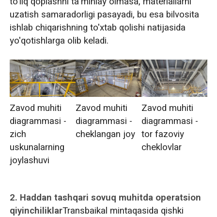
to'liq qoplashni ta'minlay olmasa, materiallarni
uzatish samaradorligi pasayadi, bu esa bilvosita
ishlab chiqarishning to'xtab qolishi natijasida
yo'qotishlarga olib keladi.
Zavod muhiti
Zavod muhiti
Zavod muhiti
diagrammasi -
diagrammasi -
diagrammasi -
zich
cheklangan joy
tor fazoviy
uskunalarning
cheklovlar
joylashuvi
2. Haddan tashqari sovuq muhitda operatsion
qiyinchiliklar
Transbaikal mintaqasida qishki