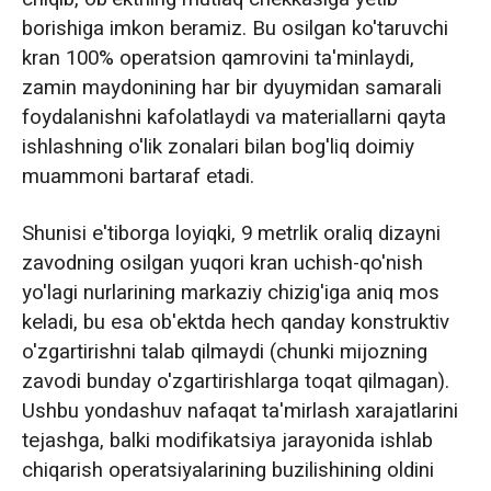
borishiga imkon beramiz. Bu osilgan ko'taruvchi
kran 100% operatsion qamrovini ta'minlaydi,
zamin maydonining har bir dyuymidan samarali
foydalanishni kafolatlaydi va materiallarni qayta
ishlashning o'lik zonalari bilan bog'liq doimiy
muammoni bartaraf etadi.
Shunisi e'tiborga loyiqki, 9 metrlik oraliq dizayni
zavodning osilgan yuqori kran uchish-qo'nish
yo'lagi nurlarining markaziy chizig'iga aniq mos
keladi, bu esa ob'ektda hech qanday konstruktiv
o'zgartirishni talab qilmaydi (chunki mijozning
zavodi bunday o'zgartirishlarga toqat qilmagan).
Ushbu yondashuv nafaqat ta'mirlash xarajatlarini
tejashga, balki modifikatsiya jarayonida ishlab
chiqarish operatsiyalarining buzilishining oldini