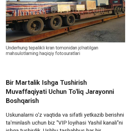
Underhung tepalikli kran tomonidan jo'natilgan
mahsulotlarning haqiqiy fotosuratlari
Bir Martalik Ishga Tushirish
Muvaffaqiyati Uchun To'liq Jarayonni
Boshqarish
Uskunalarni o'z vaqtida va sifatli yetkazib berishni
ta'minlash uchun biz "VIP loyihasi Yashil kanali"ni
ishga tushirdik. Ushbu tashabbus har bir