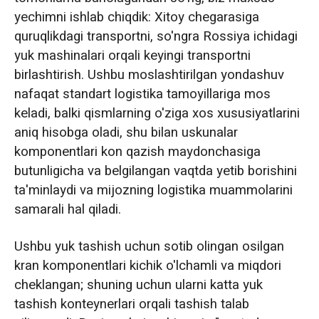
yechimni ishlab chiqdik: Xitoy chegarasiga
quruqlikdagi transportni, so'ngra Rossiya ichidagi
yuk mashinalari orqali keyingi transportni
birlashtirish. Ushbu moslashtirilgan yondashuv
nafaqat standart logistika tamoyillariga mos
keladi, balki qismlarning o'ziga xos xususiyatlarini
aniq hisobga oladi, shu bilan uskunalar
komponentlari kon qazish maydonchasiga
butunligicha va belgilangan vaqtda yetib borishini
ta'minlaydi va mijozning logistika muammolarini
samarali hal qiladi.
Ushbu yuk tashish uchun sotib olingan osilgan
kran komponentlari kichik o'lchamli va miqdori
cheklangan; shuning uchun ularni katta yuk
tashish konteynerlari orqali tashish talab