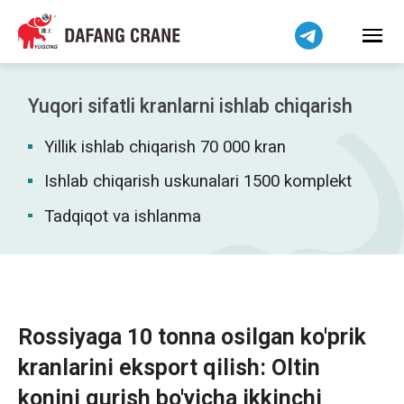
हिन्दी
Bahasa Indonesia
Bahasa Melayu
Tiếng Việt
Yuqori sifatli kranlarni ishlab chiqarish
简体中文
Yillik ishlab chiqarish 70 000 kran
বাংলা
فارسی
Ishlab chiqarish uskunalari 1500 komplekt
Pilipino
Tadqiqot va ishlanma
اردو
Українська
Čeština
Беларуская мова
Rossiyaga 10 tonna osilgan ko'prik
Kiswahili
kranlarini eksport qilish: Oltin
Dansk
konini qurish bo'yicha ikkinchi