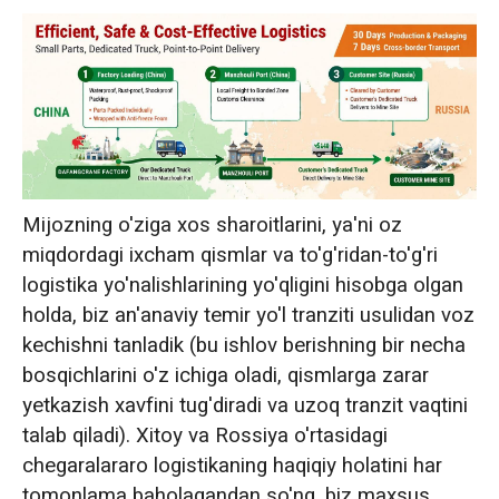
Mijozning o'ziga xos sharoitlarini, ya'ni oz
miqdordagi ixcham qismlar va to'g'ridan-to'g'ri
logistika yo'nalishlarining yo'qligini hisobga olgan
holda, biz an'anaviy temir yo'l tranziti usulidan voz
kechishni tanladik (bu ishlov berishning bir necha
bosqichlarini o'z ichiga oladi, qismlarga zarar
yetkazish xavfini tug'diradi va uzoq tranzit vaqtini
talab qiladi). Xitoy va Rossiya o'rtasidagi
chegaralararo logistikaning haqiqiy holatini har
tomonlama baholagandan so'ng, biz maxsus