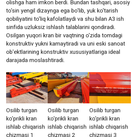
olishga ham imkon berdi. Bundan tashqari, asosiy
to'sin yengil dizaynga ega bo'lib, yuk ko'tarish
qobiliyatini to'liq kafolatlaydi va shu bilan A3 ish
sinfida uzluksiz ishlash talablarini qondiradi.
Osilgan yuqori kran bir vaqtning o'zida tomdagi
konstruktiv yukni kamaytiradi va uni eski sanoat
ob'ektlarining konstruktiv xususiyatlariga ideal
darajada moslashtiradi.
Osilib turgan
Osilib turgan
Osilib turgan
ko'prikli kran
ko'prikli kran
ko'prikli kran
ishlab chiqarish
ishlab chiqarish
ishlab chiqarish
chizmasi 1
chizmasi 2
chizmasi 3