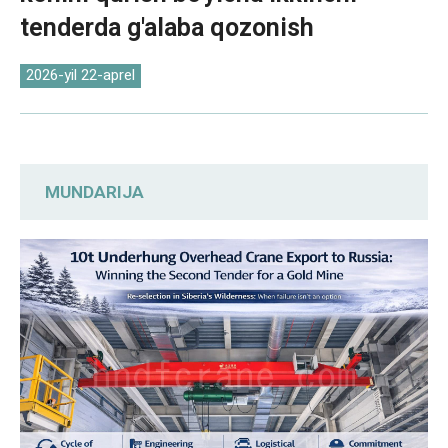
Norsk
tenderda g'alaba qozonish
2026-yil 22-aprel
MUNDARIJA
Fazoviy va iqlimiy to'siqlarni yengib o'tish:
nima uchun bu Rossiya oltin koni ikkinchi
tender uchun DAFANFCRANE ni tanladi
Aniq fazoviy moslashuv: Osilib turgan
ko'taruvchi kran oltin konining
ustaxonasidagi maydon cheklovlarini yorib
o'tdi