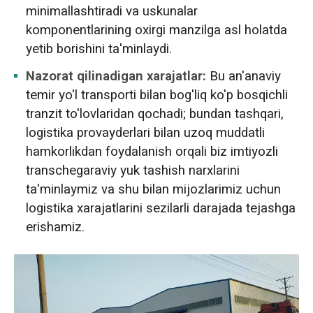
minimallashtiradi va uskunalar
komponentlarining oxirgi manzilga asl holatda
yetib borishini ta'minlaydi.
Nazorat qilinadigan xarajatlar:
Bu an'anaviy
temir yo'l transporti bilan bog'liq ko'p bosqichli
tranzit to'lovlaridan qochadi; bundan tashqari,
logistika provayderlari bilan uzoq muddatli
hamkorlikdan foydalanish orqali biz imtiyozli
transchegaraviy yuk tashish narxlarini
ta'minlaymiz va shu bilan mijozlarimiz uchun
logistika xarajatlarini sezilarli darajada tejashga
erishamiz.