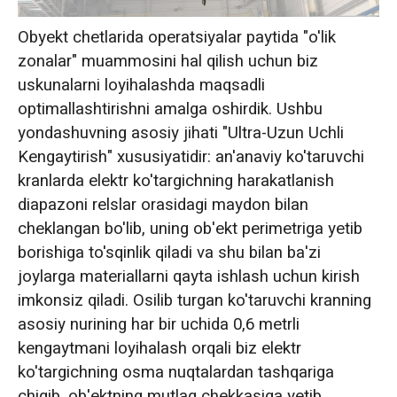
Obyekt chetlarida operatsiyalar paytida "o'lik
zonalar" muammosini hal qilish uchun biz
uskunalarni loyihalashda maqsadli
optimallashtirishni amalga oshirdik. Ushbu
yondashuvning asosiy jihati "Ultra-Uzun Uchli
Kengaytirish" xususiyatidir: an'anaviy ko'taruvchi
kranlarda elektr ko'targichning harakatlanish
diapazoni relslar orasidagi maydon bilan
cheklangan bo'lib, uning ob'ekt perimetriga yetib
borishiga to'sqinlik qiladi va shu bilan ba'zi
joylarga materiallarni qayta ishlash uchun kirish
imkonsiz qiladi. Osilib turgan ko'taruvchi kranning
asosiy nurining har bir uchida 0,6 metrli
kengaytmani loyihalash orqali biz elektr
ko'targichning osma nuqtalardan tashqariga
chiqib, ob'ektning mutlaq chekkasiga yetib