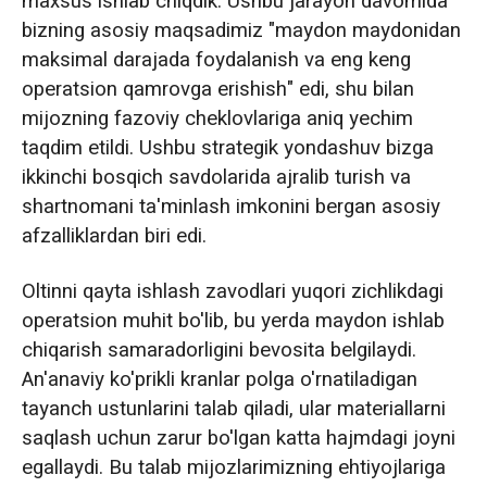
maxsus ishlab chiqdik. Ushbu jarayon davomida
bizning asosiy maqsadimiz "maydon maydonidan
maksimal darajada foydalanish va eng keng
operatsion qamrovga erishish" edi, shu bilan
mijozning fazoviy cheklovlariga aniq yechim
taqdim etildi. Ushbu strategik yondashuv bizga
ikkinchi bosqich savdolarida ajralib turish va
shartnomani ta'minlash imkonini bergan asosiy
afzalliklardan biri edi.
Oltinni qayta ishlash zavodlari yuqori zichlikdagi
operatsion muhit bo'lib, bu yerda maydon ishlab
chiqarish samaradorligini bevosita belgilaydi.
An'anaviy ko'prikli kranlar polga o'rnatiladigan
tayanch ustunlarini talab qiladi, ular materiallarni
saqlash uchun zarur bo'lgan katta hajmdagi joyni
egallaydi. Bu talab mijozlarimizning ehtiyojlariga