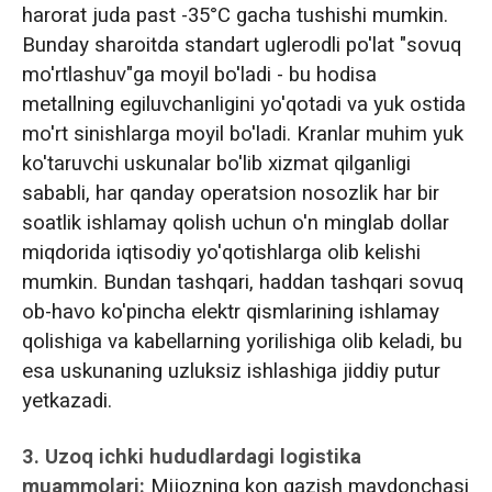
harorat juda past -35°C gacha tushishi mumkin.
Bunday sharoitda standart uglerodli po'lat "sovuq
mo'rtlashuv"ga moyil bo'ladi - bu hodisa
metallning egiluvchanligini yo'qotadi va yuk ostida
mo'rt sinishlarga moyil bo'ladi. Kranlar muhim yuk
ko'taruvchi uskunalar bo'lib xizmat qilganligi
sababli, har qanday operatsion nosozlik har bir
soatlik ishlamay qolish uchun o'n minglab dollar
miqdorida iqtisodiy yo'qotishlarga olib kelishi
mumkin. Bundan tashqari, haddan tashqari sovuq
ob-havo ko'pincha elektr qismlarining ishlamay
qolishiga va kabellarning yorilishiga olib keladi, bu
esa uskunaning uzluksiz ishlashiga jiddiy putur
yetkazadi.
3. Uzoq ichki hududlardagi logistika
muammolari:
Mijozning kon qazish maydonchasi