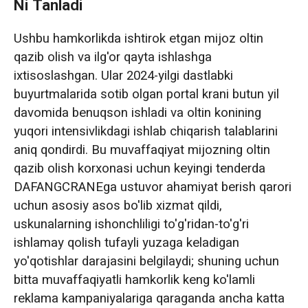
Ni Tanladi
Ushbu hamkorlikda ishtirok etgan mijoz oltin
qazib olish va ilg'or qayta ishlashga
ixtisoslashgan. Ular 2024-yilgi dastlabki
buyurtmalarida sotib olgan portal krani butun yil
davomida benuqson ishladi va oltin konining
yuqori intensivlikdagi ishlab chiqarish talablarini
aniq qondirdi. Bu muvaffaqiyat mijozning oltin
qazib olish korxonasi uchun keyingi tenderda
DAFANGCRANEga ustuvor ahamiyat berish qarori
uchun asosiy asos bo'lib xizmat qildi,
uskunalarning ishonchliligi to'g'ridan-to'g'ri
ishlamay qolish tufayli yuzaga keladigan
yo'qotishlar darajasini belgilaydi; shuning uchun
bitta muvaffaqiyatli hamkorlik keng ko'lamli
reklama kampaniyalariga qaraganda ancha katta