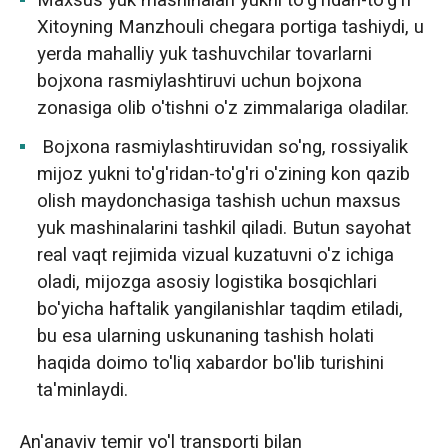
Xitoyning Manzhouli chegara portiga tashiydi, u
yerda mahalliy yuk tashuvchilar tovarlarni
bojxona rasmiylashtiruvi uchun bojxona
zonasiga olib o'tishni o'z zimmalariga oladilar.
Bojxona rasmiylashtiruvidan so'ng, rossiyalik
mijoz yukni to'g'ridan-to'g'ri o'zining kon qazib
olish maydonchasiga tashish uchun maxsus
yuk mashinalarini tashkil qiladi. Butun sayohat
real vaqt rejimida vizual kuzatuvni o'z ichiga
oladi, mijozga asosiy logistika bosqichlari
bo'yicha haftalik yangilanishlar taqdim etiladi,
bu esa ularning uskunaning tashish holati
haqida doimo to'liq xabardor bo'lib turishini
ta'minlaydi.
An'anaviy temir yo'l transporti bilan