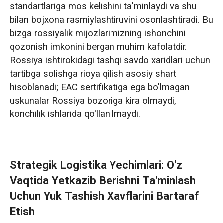
standartlariga mos kelishini ta'minlaydi va shu
bilan bojxona rasmiylashtiruvini osonlashtiradi. Bu
bizga rossiyalik mijozlarimizning ishonchini
qozonish imkonini bergan muhim kafolatdir.
Rossiya ishtirokidagi tashqi savdo xaridlari uchun
tartibga solishga rioya qilish asosiy shart
hisoblanadi; EAC sertifikatiga ega bo'lmagan
uskunalar Rossiya bozoriga kira olmaydi,
konchilik ishlarida qo'llanilmaydi.
Strategik Logistika Yechimlari: O'z
Vaqtida Yetkazib Berishni Ta'minlash
Uchun Yuk Tashish Xavflarini Bartaraf
Etish