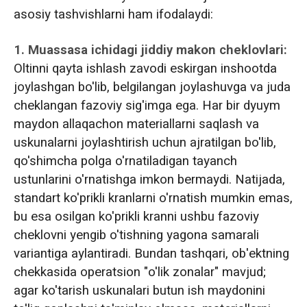
asosiy tashvishlarni ham ifodalaydi:
1. Muassasa ichidagi jiddiy makon cheklovlari:
Oltinni qayta ishlash zavodi eskirgan inshootda
joylashgan bo'lib, belgilangan joylashuvga va juda
cheklangan fazoviy sig'imga ega. Har bir dyuym
maydon allaqachon materiallarni saqlash va
uskunalarni joylashtirish uchun ajratilgan bo'lib,
qo'shimcha polga o'rnatiladigan tayanch
ustunlarini o'rnatishga imkon bermaydi. Natijada,
standart ko'prikli kranlarni o'rnatish mumkin emas,
bu esa osilgan ko'prikli kranni ushbu fazoviy
cheklovni yengib o'tishning yagona samarali
variantiga aylantiradi. Bundan tashqari, ob'ektning
chekkasida operatsion "o'lik zonalar" mavjud;
agar ko'tarish uskunalari butun ish maydonini