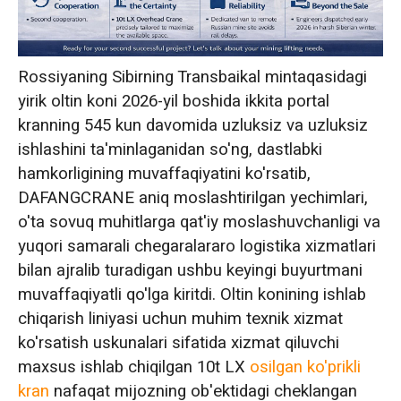
Sovuq muhandislikni haddan tashqari
yangilash: Yil davomida operatsion
barqarorlik uchun -35°C sovuq mo'rtlikni
Rossiyaning Sibirning Transbaikal mintaqasidagi
yengib o'tish
yirik oltin koni 2026-yil boshida ikkita portal
kranning 545 kun davomida uzluksiz va uzluksiz
Strategik logistika yechimlari: o'z vaqtida
ishlashini ta'minlaganidan so'ng, dastlabki
yetkazib berishni ta'minlash uchun yuk
hamkorligining muvaffaqiyatini ko'rsatib,
tashish xavflarini bartaraf etish
DAFANGCRANE aniq moslashtirilgan yechimlari,
o'ta sovuq muhitlarga qat'iy moslashuvchanligi va
Bir martalik ishga tushirish muvaffaqiyati
yuqori samarali chegaralararo logistika xizmatlari
uchun to'liq jarayonni boshqarish
bilan ajralib turadigan ushbu keyingi buyurtmani
muvaffaqiyatli qo'lga kiritdi. Oltin konining ishlab
Yetkazib beriladigan natijalar va
chiqarish liniyasi uchun muhim texnik xizmat
mijozlarning e'tirofi: Takroriy biznesning
ko'rsatish uskunalari sifatida xizmat qiluvchi
kuchi
maxsus ishlab chiqilgan 10t LX
osilgan ko'prikli
kran
nafaqat mijozning ob'ektidagi cheklangan