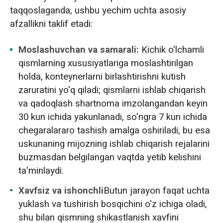
taqqoslaganda, ushbu yechim uchta asosiy
afzallikni taklif etadi:
Moslashuvchan va samarali:
Kichik o'lchamli
qismlarning xususiyatlariga moslashtirilgan
holda, konteynerlarni birlashtirishni kutish
zaruratini yo'q qiladi; qismlarni ishlab chiqarish
va qadoqlash shartnoma imzolangandan keyin
30 kun ichida yakunlanadi, so'ngra 7 kun ichida
chegaralararo tashish amalga oshiriladi, bu esa
uskunaning mijozning ishlab chiqarish rejalarini
buzmasdan belgilangan vaqtda yetib kelishini
ta'minlaydi.
Xavfsiz va ishonchli
Butun jarayon faqat uchta
yuklash va tushirish bosqichini o'z ichiga oladi,
shu bilan qismning shikastlanish xavfini