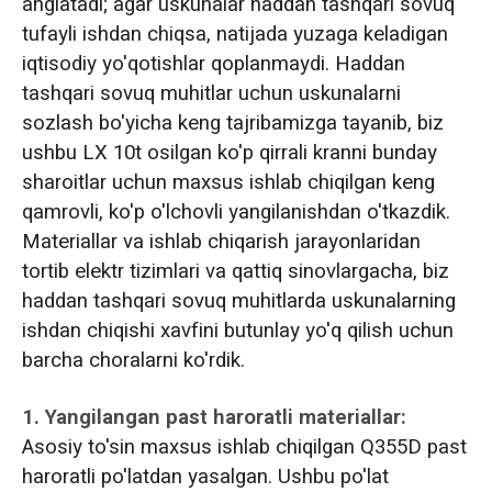
anglatadi; agar uskunalar haddan tashqari sovuq
tufayli ishdan chiqsa, natijada yuzaga keladigan
iqtisodiy yo'qotishlar qoplanmaydi. Haddan
tashqari sovuq muhitlar uchun uskunalarni
sozlash bo'yicha keng tajribamizga tayanib, biz
ushbu LX 10t osilgan ko'p qirrali kranni bunday
sharoitlar uchun maxsus ishlab chiqilgan keng
qamrovli, ko'p o'lchovli yangilanishdan o'tkazdik.
Materiallar va ishlab chiqarish jarayonlaridan
tortib elektr tizimlari va qattiq sinovlargacha, biz
haddan tashqari sovuq muhitlarda uskunalarning
ishdan chiqishi xavfini butunlay yo'q qilish uchun
barcha choralarni ko'rdik.
1. Yangilangan past haroratli materiallar:
Asosiy to'sin maxsus ishlab chiqilgan Q355D past
haroratli po'latdan yasalgan. Ushbu po'lat