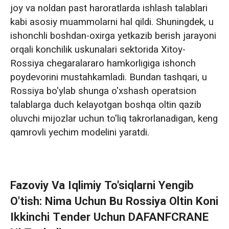
joy va noldan past haroratlarda ishlash talablari
kabi asosiy muammolarni hal qildi. Shuningdek, u
ishonchli boshdan-oxirga yetkazib berish jarayoni
orqali konchilik uskunalari sektorida Xitoy-
Rossiya chegaralararo hamkorligiga ishonch
poydevorini mustahkamladi. Bundan tashqari, u
Rossiya bo'ylab shunga o'xshash operatsion
talablarga duch kelayotgan boshqa oltin qazib
oluvchi mijozlar uchun to'liq takrorlanadigan, keng
qamrovli yechim modelini yaratdi.
Fazoviy Va Iqlimiy To'siqlarni Yengib
O'tish: Nima Uchun Bu Rossiya Oltin Koni
Ikkinchi Tender Uchun DAFANFCRANE