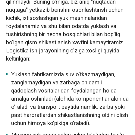
qilinmaydi. Buning o'rniga, biz aniq "nuqtadan
nuqtaga" yetkazib berishni osonlashtirish uchun
kichik, ixtisoslashgan yuk mashinalaridan
foydalanamiz va shu bilan odatda yuklash va
tushirishning bir necha bosqichlari bilan bog'liq
bo'lgan qism shikastlanish xavfini kamaytiramiz.
Logistika ish jarayonining o'ziga xosligi quyida
keltirilgan:
Yuklash fabrikamizda suv o'tkazmaydigan,
zanglamaydigan va zarbaga chidamli
qadoqlash vositalaridan foydalangan holda
amalga oshiriladi (alohida komponentlar alohida
o'raladi va transport paytida namlik, zarba yoki
past haroratlardan shikastlanishning oldini olish
uchun himoya ko'pikiga o'raladi).
Maxsus yuk mashinalari yukni to'g'ridan-to'g'ri