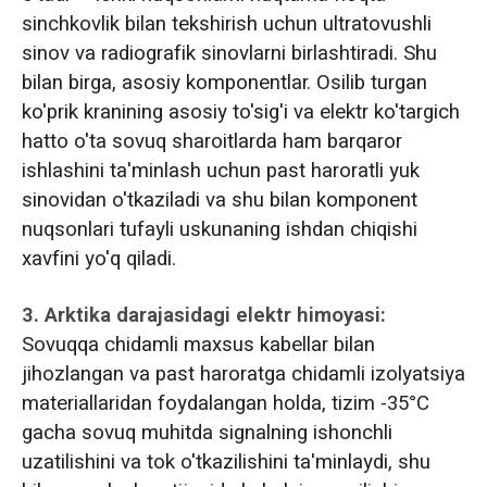
sinchkovlik bilan tekshirish uchun ultratovushli
sinov va radiografik sinovlarni birlashtiradi. Shu
bilan birga, asosiy komponentlar. Osilib turgan
ko'prik kranining asosiy to'sig'i va elektr ko'targich
hatto o'ta sovuq sharoitlarda ham barqaror
ishlashini ta'minlash uchun past haroratli yuk
sinovidan o'tkaziladi va shu bilan komponent
nuqsonlari tufayli uskunaning ishdan chiqishi
xavfini yo'q qiladi.
3. Arktika darajasidagi elektr himoyasi:
Sovuqqa chidamli maxsus kabellar bilan
jihozlangan va past haroratga chidamli izolyatsiya
materiallaridan foydalangan holda, tizim -35°C
gacha sovuq muhitda signalning ishonchli
uzatilishini va tok o'tkazilishini ta'minlaydi, shu