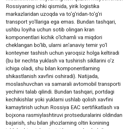
Rossiyaning ichki qismida, yirik logistika
markazlaridan uzoqda va to'g'ridan-to'g'ri
transport yo'llariga ega emas. Bundan tashqari,
ushbu loyiha uchun sotib olingan kran
komponentlari kichik o'lchamli va miqdori
cheklangan bo'lib, ularni an'anaviy temir yo'l
konteyner tashish uchun yaroqsiz holga keltiradi
(bu bir nechta yuklash va tushirish sikllarini o'z
ichiga oladi, shu bilan komponentlarning
shikastlanish xavfini oshiradi). Natijada,
moslashuvchan va samarali avtomobil transporti
yechimi talab qilindi. Bundan tashqari, portdagi
kechikishlar yoki yuklarni ushlab qolish xavfini
kamaytirish uchun Rossiya EAC sertifikatlash va
bojxona rasmiylashtiruvi protseduralarini oldindan
bajarish, shu bilan jihozlarning oltin konining