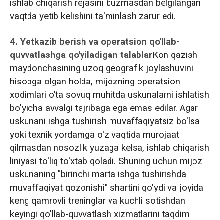
ishlab chiqarish rejasini buzmasdan belgilangan
vaqtda yetib kelishini ta'minlash zarur edi.
4. Yetkazib berish va operatsion qo'llab-
quvvatlashga qo'yiladigan talablar
Kon qazish
maydonchasining uzoq geografik joylashuvini
hisobga olgan holda, mijozning operatsion
xodimlari o'ta sovuq muhitda uskunalarni ishlatish
bo'yicha avvalgi tajribaga ega emas edilar. Agar
uskunani ishga tushirish muvaffaqiyatsiz bo'lsa
yoki texnik yordamga o'z vaqtida murojaat
qilmasdan nosozlik yuzaga kelsa, ishlab chiqarish
liniyasi to'liq to'xtab qoladi. Shuning uchun mijoz
uskunaning "birinchi marta ishga tushirishda
muvaffaqiyat qozonishi" shartini qo'ydi va joyida
keng qamrovli treninglar va kuchli sotishdan
keyingi qo'llab-quvvatlash xizmatlarini taqdim