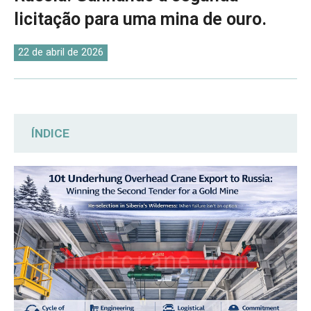
O‘zbekcha
licitação para uma mina de ouro.
22 de abril de 2026
ÍNDICE
Superando Barreiras Espaciais e
Climáticas: Por que esta mina de ouro
russa escolheu a DAFANFCRANE para uma
segunda licitação?
Adaptação espacial de precisão: ponte
rolante suspensa supera as limitações de
espaço em oficinas de mineração de ouro.