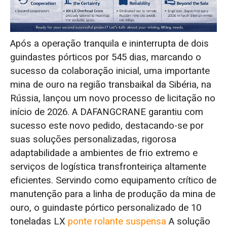
Aprimoramento de engenharia para
temperaturas extremamente baixas:
superando a fragilidade a frio de -35°C para
Após a operação tranquila e ininterrupta de dois
estabilidade operacional durante todo o
guindastes pórticos por 545 dias, marcando o
ano.
sucesso da colaboração inicial, uma importante
mina de ouro na região transbaikal da Sibéria, na
Soluções Logísticas Estratégicas:
Rússia, lançou um novo processo de licitação no
Eliminando os Riscos de Transbordo para
início de 2026. A DAFANGCRANE garantiu com
Garantir a Entrega no Prazo
sucesso este novo pedido, destacando-se por
suas soluções personalizadas, rigorosa
Controle total do processo para um
adaptabilidade a ambientes de frio extremo e
comissionamento bem-sucedido em uma
serviços de logística transfronteiriça altamente
única etapa.
eficientes. Servindo como equipamento crítico de
manutenção para a linha de produção da mina de
Entregáveis e Reconhecimento do Cliente:
ouro, o guindaste pórtico personalizado de 10
A Força dos Negócios Recorrentes
toneladas LX
ponte rolante suspensa
A solução