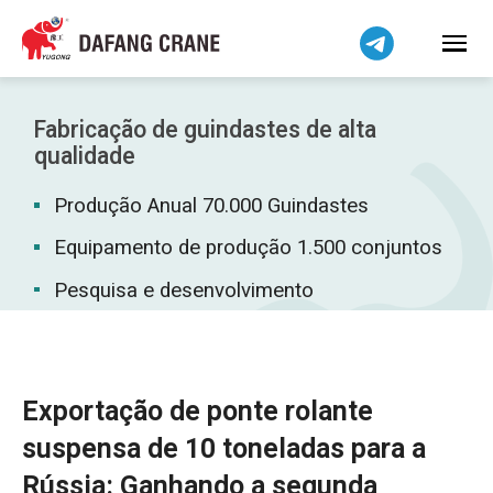
Bahasa Indonesia
Bahasa Melayu
Tiếng Việt
简体中文
Fabricação de guindastes de alta
বাংলা
qualidade
فارسی
Produção Anual 70.000 Guindastes
Pilipino
Equipamento de produção 1.500 conjuntos
اردو
Pesquisa e desenvolvimento
Українська
Čeština
Беларуская мова
Kiswahili
Exportação de ponte rolante
Dansk
suspensa de 10 toneladas para a
Norsk
Rússia: Ganhando a segunda