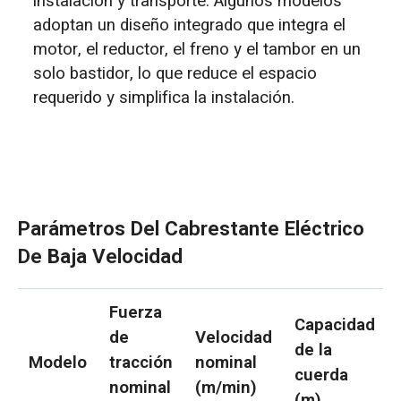
instalación y transporte. Algunos modelos
adoptan un diseño integrado que integra el
motor, el reductor, el freno y el tambor en un
solo bastidor, lo que reduce el espacio
requerido y simplifica la instalación.
Parámetros Del Cabrestante Eléctrico
De Baja Velocidad
Fuerza
Capacidad
de
Velocidad
de la
Modelo
tracción
nominal
cuerda
nominal
(m/min)
(m)