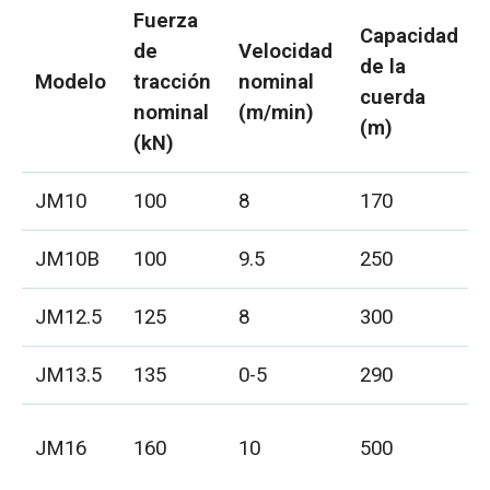
Fuerza
Capacidad
de
Velocidad
de la
Modelo
tracción
nominal
cuerda
nominal
(m/min)
(m)
(kN)
JM10
100
8
170
JM10B
100
9.5
250
JM12.5
125
8
300
JM13.5
135
0-5
290
JM16
160
10
500