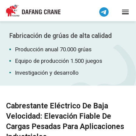
Bahasa Indonesia
Bahasa Melayu
Tiếng Việt
简体中文
Fabricación de grúas de alta calidad
বাংলা
Producción anual 70.000 grúas
فارسی
Pilipino
Equipo de producción 1.500 juegos
اردو
Investigación y desarrollo
Українська
Čeština
Беларуская мова
Cabrestante Eléctrico De Baja
Kiswahili
Velocidad: Elevación Fiable De
Dansk
Cargas Pesadas Para Aplicaciones
Norsk