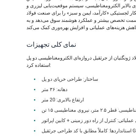
وری بالابر الکترومغناطیسی، سیستم موقعیت‌یابی لیزری و
اهکار لجستیکی «کارآمد، ایمن و سبز» را برای صنعت فولاد
 به سمت تخصص بیشتر و عملکرد هوشمند سوق می‌دهد و به
نمای کلی تجهیزات
از جرثقیل دروازه‌ای الکترومغناطیسی دو پل MG25t با پیکربندی زیر
استفاده کرد:
ساختار: طراحی خرپای دو پل
دهانه: ۳۶ متر
ارتفاع بالابری: 20 متر
متر، نیروی مغناطیسی ۱۵ تن
عملیاتی: کنترل از راه دور زمینی + کابین اپراتور
 GB/T 3811