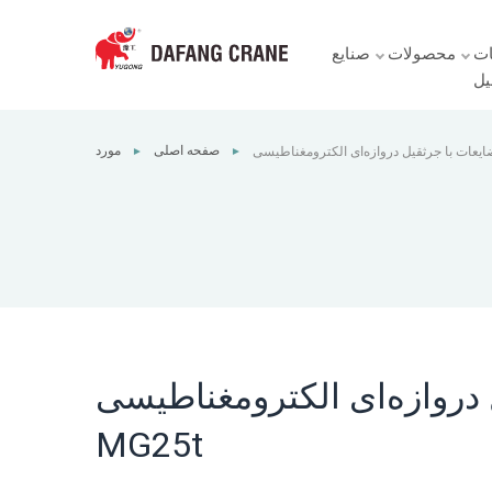
ت
محصولات
صنایع
یل
صفحه اصلی
مورد
►
►
دروازه‌ای الکترومغناطیسی
MG25t