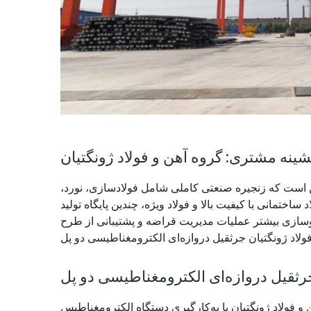
شینه مشتری: گروه آهن و فولاد ژونگتیان
ین است که زنجیره صنعتی کاملی شامل فولادسازی، نورد،
ساختمانی با کیفیت بالا و فولاد ویژه، چندین پایگاه تولید
ی نوسازی بیشتر عملیات مدیریت قراضه و پشتیبانی از طرح
 ژونگتیان با به‌کارگیری دستگاه الکترومغناطیس MG25t شرکت DAFANG، به ارتقاء قابل توجهی در فرآیند مدیریت