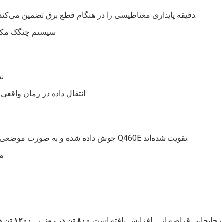
منبع تغذیه الکترومغناطیسی اضافی با UPS، 15 دقیقه پایداری مغناطیسی را در هنگام قطع برق تضمین می‌کند.
سیستم چنگک مکان
نظ
انتقال داده در زمان واقعی 
تیرهای اصلی با فولاد با مقاومت بالای Q345D جوش داده شده و به صورت موضعی با Q460E تقویت شده‌اند.
مج
ابجایی قراضه از ... افزایش یافته است
۸۰۰ تن در روز → ۱۲۰۰ تن در روز