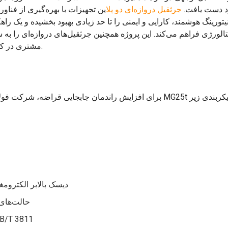
د دست یافت.
جرثقیل دروازه‌ای دو پل
این تجهیزات با بهره‌گیری از فنا
نیتورینگ هوشمند، کارایی و ایمنی را تا حد زیادی بهبود بخشیده و یک ر
تالورژی فراهم می‌کند. این پروژه همچنین جرثقیل‌های دروازه‌ای را
مشتری در کاهش هزینه‌های عملیاتی و افزایش بهره‌وری کمک می‌کند.
برای افزایش راندمان جابجایی قراضه، شرکت فولاد ژونگتیان 
دیسک بالابر الکترومغناطیسی: قطر ۲.۵ 
حالت‌های 
استانداردها: کاملاً مطابق با کد طراحی جرثقیل