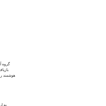
گروه آ
بازیاف
هوشمند را 