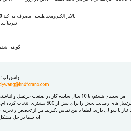
بالابر الکترومغناطیسی مصرف می‌کند
40% ان
→ تقریباً
گواهی شده
واتس اپ:
54
ndywang@hndfcrane.com
من سیندی هستم، با 10 سال سابقه کار در صنعت جرثقیل و 
جرثقیل های رضایت بخش را برای بیش از 500 مشتر
 نیاز یا سوالی دارید، لطفا با من تماس بگیرید، من از تخصص و تجربه
به شما در حل مشکل استفاده خواهم کرد!