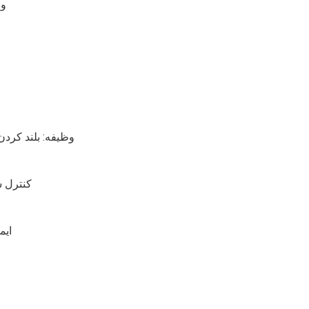
وظ
وظیفه: بلند کردن غل
کنترل سرعت ب
ایمنی