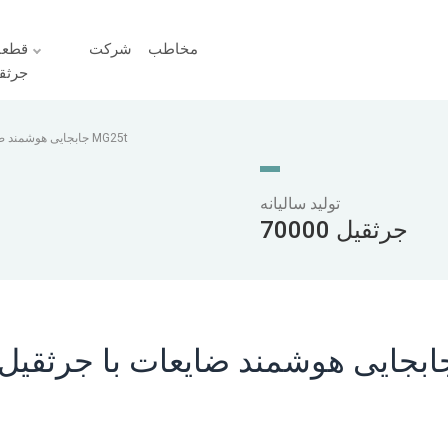
مخاطب
شرکت
قطعا
جرثق
جابجایی هوشمند ضایعات با جرثقیل دروازه‌ای الکترومغناطیسی MG25t
تولید سالیانه
70000 جرثقیل
ابجایی هوشمند ضایعات با جرثقیل 