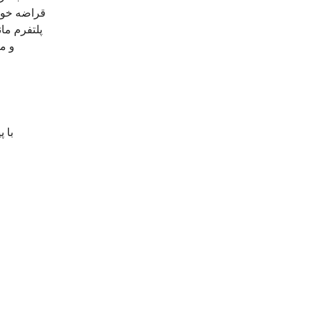
قراضه خو
پلتفرم ما
و م