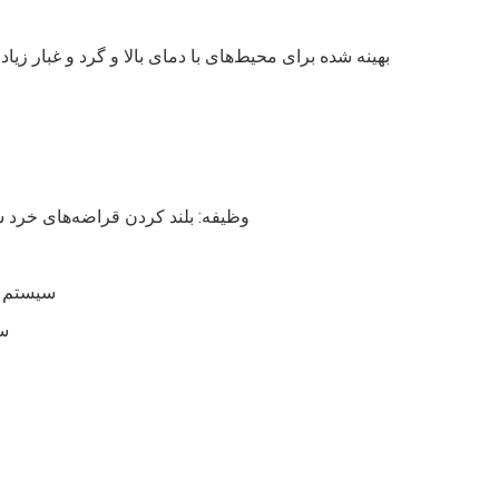
بهینه شده برای محیط‌های با دمای بالا و گرد و غبار زی
وظیفه: بلند کردن قراضه‌های خرد شده (تا ۱۸ تن در هر بار) و تغذیه ک
سیستم گی
سی