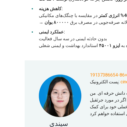
کاهش هزینه:
رژی کمتر
در مقایسه با چنگک‌های مکانیکی
 سالانه صرفه‌جویی در مصرف برق
۸۰۰۰۰۰ یوان
عملکرد ایمنی:
بدون حادثه ایمنی در سه سال فعالیت
 به
ایزو ۴۵۰۰۱
استاندارد بهداشت و ایمنی شغلی
+86-191373866
ci
پست الکترونیک:
انباشته دانش حرفه ای. من
ی انتخاب کرده ام. اگر در مورد جرثقیل
 عملی خود برای کمک
سیندی