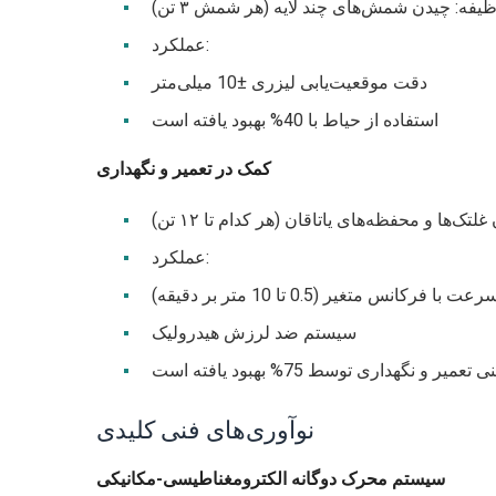
یفه: چیدن شمش‌های چند لایه (هر شمش ۳ تن)
عملکرد:
دقت موقعیت‌یابی لیزری ±10 میلی‌متر
استفاده از حیاط با 40% بهبود یافته است
کمک در تعمیر و نگهداری
تک‌ها و محفظه‌های یاتاقان (هر کدام تا ۱۲ تن)
عملکرد:
ا فرکانس متغیر (0.5 تا 10 متر بر دقیقه)
سیستم ضد لرزش هیدرولیک
 تعمیر و نگهداری توسط 75% بهبود یافته است
نوآوری‌های فنی کلیدی
سیستم محرک دوگانه الکترومغناطیسی-مکانیکی