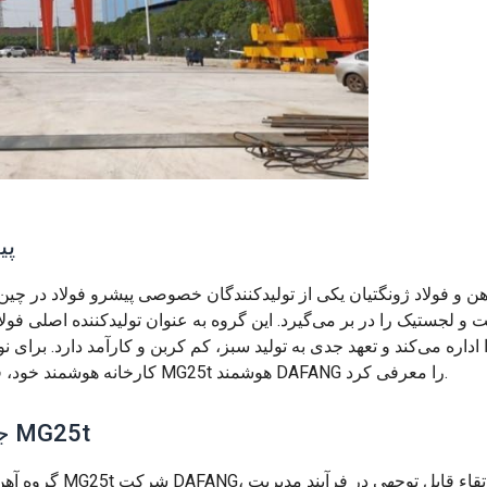
پی
هن و فولاد ژونگتیان یکی از تولیدکنندگان خصوصی پیشرو فولاد در چ
ت و لجستیک را در بر می‌گیرد. این گروه به عنوان تولیدکننده اصلی فولاد 
اداره می‌کند و تعهد جدی به تولید سبز، کم کربن و کارآمد دارد. برا
کارخانه هوشمند خود، فولاد ژونگتیان جرثقیل دروازه‌ای الکترومغناطیسی دو پل MG25t هوشمند DAFANG را معرفی کرد.
جرثقیل دروازه‌ای الکترومغناطیسی دو پل MG25t
گروه آهن و فولاد