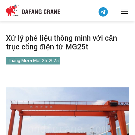
हिन्दी
Bahasa Indonesia
Bahasa Melayu
简体中文
Xử lý phế liệu thông minh với cần
বাংলা
trục cổng điện từ MG25t
فارسی
Pilipino
Tháng Mười Một 25, 2025
اردو
Українська
Čeština
Беларуская мова
Kiswahili
Dansk
Norsk