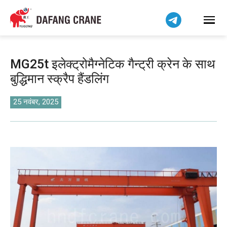
Bahasa Indonesia
Bahasa Melayu
Tiếng Việt
简体中文
MG25t इलेक्ट्रोमैग्नेटिक गैन्ट्री क्रेन के साथ
বাংলা
बुद्धिमान स्क्रैप हैंडलिंग
فارسی
Pilipino
25 नवंबर, 2025
اردو
Українська
Čeština
Беларуская мова
Kiswahili
Dansk
Norsk