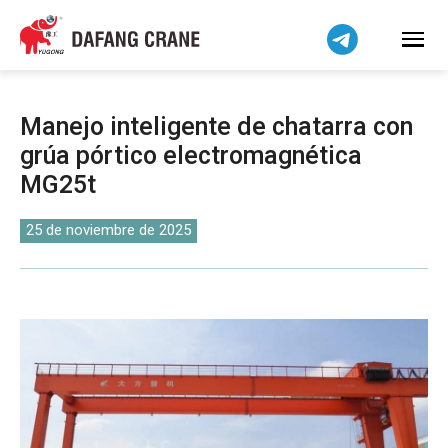
Bahasa Indonesia
Bahasa Melayu
Tiếng Việt
简体中文
Manejo inteligente de chatarra con
বাংলা
grúa pórtico electromagnética
فارسی
MG25t
Pilipino
اردو
25 de noviembre de 2025
Українська
Čeština
Беларуская мова
Kiswahili
Dansk
Norsk