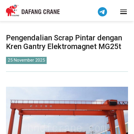
हिन्दी
Bahasa Indonesia
Tiếng Việt
简体中文
Pengendalian Scrap Pintar dengan
বাংলা
Kren Gantry Elektromagnet MG25t
فارسی
Pilipino
25 November 2025
اردو
Українська
Čeština
Беларуская мова
Kiswahili
Dansk
Norsk