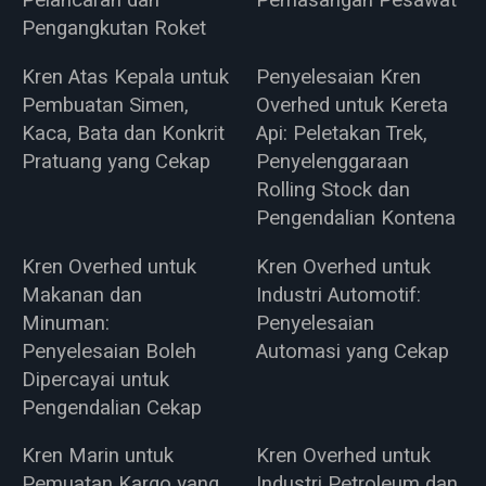
Pelancaran dan
Pemasangan Pesawat
Pengangkutan Roket
Kren Atas Kepala untuk
Penyelesaian Kren
Pembuatan Simen,
Overhed untuk Kereta
Kaca, Bata dan Konkrit
Api: Peletakan Trek,
Pratuang yang Cekap
Penyelenggaraan
Rolling Stock dan
Pengendalian Kontena
Kren Overhed untuk
Kren Overhed untuk
Makanan dan
Industri Automotif:
Minuman:
Penyelesaian
Penyelesaian Boleh
Automasi yang Cekap
Dipercayai untuk
Pengendalian Cekap
Kren Marin untuk
Kren Overhed untuk
Pemuatan Kargo yang
Industri Petroleum dan