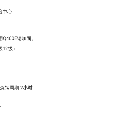
度中心
Q460E钢加固。
12级）
短炼钢周期
2小时
比