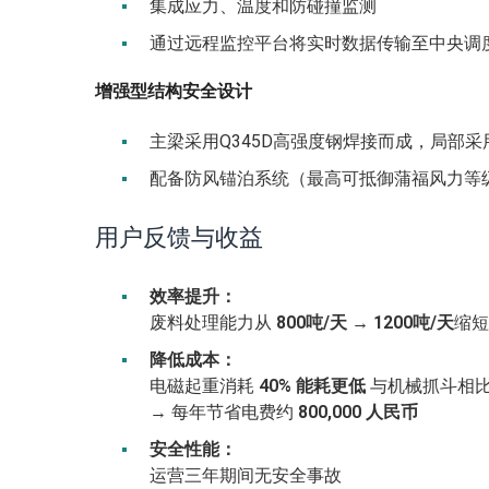
集成应力、温度和防碰撞监测
通过远程监控平台将实时数据传输至中央调
增强型结构安全设计
主梁采用Q345D高强度钢焊接而成，局部采用
配备防风锚泊系统（最高可抵御蒲福风力等级
用户反馈与收益
效率提升：
废料处理能力从
800吨/天 → 1200吨/天
缩
降低成本：
电磁起重消耗
40% 能耗更低
与机械抓斗相
→ 每年节省电费约
800,000 人民币
安全性能：
运营三年期间无安全事故