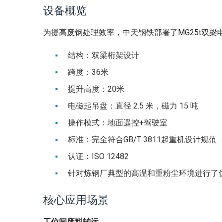
设备概览
为提高废钢处理效率，中天钢铁部署了MG25t双
结构：双梁桁架设计
跨度：36米
提升高度：20米
电磁起吊盘：直径 2.5 米，磁力 15 吨
操作模式：地面遥控+驾驶室
标准：完全符合GB/T 3811起重机设计规范
认证：ISO 12482
针对炼钢厂典型的高温和重粉尘环境进行了
核心应用场景
工位间废料转运