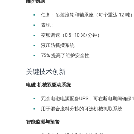
维护协助
任务：吊装滚轮和轴承座（每个重达 12 吨
表现：
变频调速（0.5–10 米/分钟）
液压防摇摆系统
75% 提高了维护安全性
关键技术创新
电磁-机械双驱动系统
冗余电磁电源配备UPS，可在断电期间确保
用于混合废料分拣的可选机械抓取系统
智能监测与预警