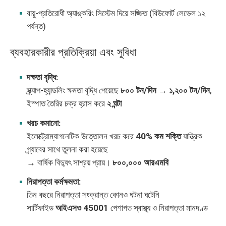
বায়ু-প্রতিরোধী অ্যাঙ্করিং সিস্টেম দিয়ে সজ্জিত (বিউফোর্ট লেভেল ১২
পর্যন্ত)
ব্যবহারকারীর প্রতিক্রিয়া এবং সুবিধা
দক্ষতা বৃদ্ধি:
স্ক্র্যাপ-হ্যান্ডলিং ক্ষমতা বৃদ্ধি পেয়েছে
৮০০ টন/দিন → ১,২০০ টন/দিন
,
ইস্পাত তৈরির চক্র হ্রাস করে
২ ঘন্টা
খরচ কমানো:
ইলেক্ট্রোম্যাগনেটিক উত্তোলন খরচ করে
40% কম শক্তি
যান্ত্রিক
গ্র্যাবের সাথে তুলনা করা হয়েছে
→ বার্ষিক বিদ্যুৎ সাশ্রয় প্রায়।
৮০০,০০০ আরএমবি
নিরাপত্তা কর্মক্ষমতা:
তিন বছরে নিরাপত্তা সংক্রান্ত কোনও ঘটনা ঘটেনি
সার্টিফাইড
আইএসও 45001
পেশাগত স্বাস্থ্য ও নিরাপত্তা মানদণ্ড