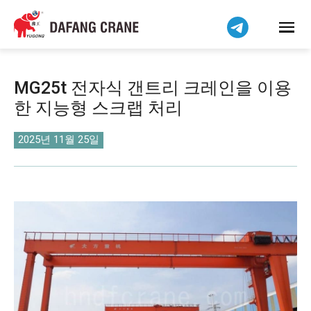
Bahasa Indonesia
Bahasa Melayu
Tiếng Việt
简体中文
MG25t 전자식 갠트리 크레인을 이용
বাংলা
한 지능형 스크랩 처리
فارسی
Pilipino
2025년 11월 25일
اردو
Українська
Čeština
Беларуская мова
Kiswahili
Dansk
Norsk