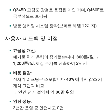
Q345D 고강도 강철로 용접된 메인 거더, Q460E로
국부적으로 보강됨
방풍 앵커링 시스템 장착(보퍼트 레벨 12까지)
사용자 피드백 및 이점
효율성 개선:
폐기물 처리 용량이 증가했습니다.
800톤/일 →
1,200톤/일
, 제강 주기를 단축하여
2시간
비용 절감:
전자기 리프팅은 소모합니다
40% 에너지 감소
기
계식 그랩과 비교
→ 연간 전기 절약량 약
80만 위안
안전 성능:
3년간 운영 중 안전사고 0건