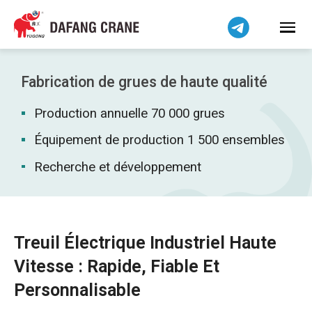
Bahasa Indonesia
Bahasa Melayu
Tiếng Việt
简体中文
Fabrication de grues de haute qualité
বাংলা
Production annuelle 70 000 grues
فارسی
Pilipino
Équipement de production 1 500 ensembles
اردو
Recherche et développement
Українська
Čeština
Беларуская мова
Treuil Électrique Industriel Haute
Kiswahili
Vitesse : Rapide, Fiable Et
Dansk
Personnalisable
Norsk