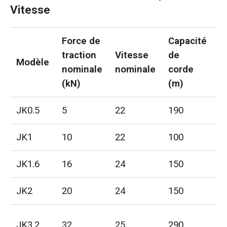
Vitesse
Force de
Capacité
D
traction
Vitesse
de
Modèle
d
nominale
nominale
corde
m
(kN)
(m)
JK0.5
5
22
190
Φ
JK1
10
22
100
Φ
JK1.6
16
24
150
Φ
JK2
20
24
150
Φ
JK3.2
32
25
290
Φ