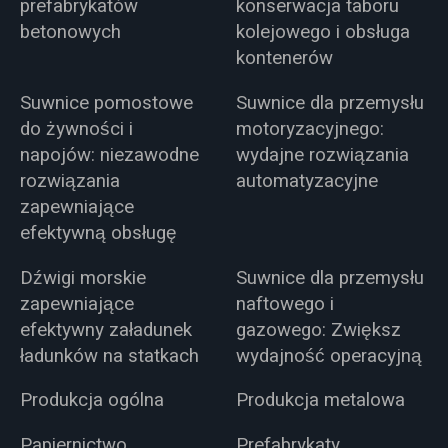
prefabrykatów
konserwacja taboru
betonowych
kolejowego i obsługa
kontenerów
Suwnice pomostowe
Suwnice dla przemysłu
do żywności i
motoryzacyjnego:
napojów: niezawodne
wydajne rozwiązania
rozwiązania
automatyzacyjne
zapewniające
efektywną obsługę
Dźwigi morskie
Suwnice dla przemysłu
zapewniające
naftowego i
efektywny załadunek
gazowego: Zwiększ
ładunków na statkach
wydajność operacyjną
Produkcja ogólna
Produkcja metalowa
Papiernictwo
Prefabrykaty