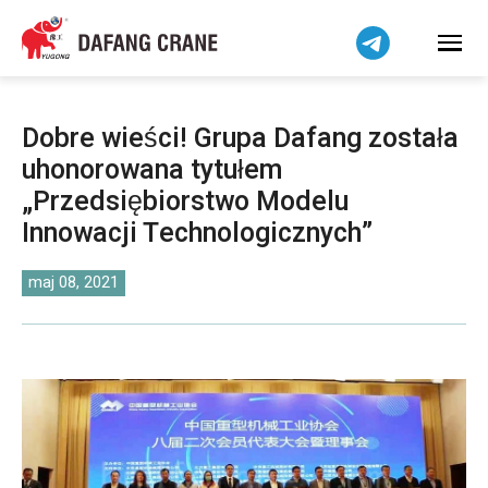
Bahasa Indonesia
Bahasa Melayu
Tiếng Việt
简体中文
Dobre wieści! Grupa Dafang została
বাংলা
uhonorowana tytułem
فارسی
„Przedsiębiorstwo Modelu
Pilipino
Innowacji Technologicznych”
اردو
maj 08, 2021
Українська
Čeština
Беларуская мова
Kiswahili
Dansk
Norsk