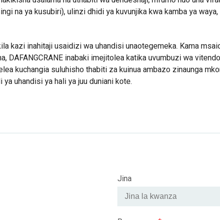
ingi na ya kusubiri), ulinzi dhidi ya kuvunjika kwa kamba ya waya
la kazi inahitaji usaidizi wa uhandisi unaotegemeka. Kama msai
ina, DAFANGCRANE inabaki imejitolea katika uvumbuzi wa vitendo
lea kuchangia suluhisho thabiti za kuinua ambazo zinaunga mk
a uhandisi ya hali ya juu duniani kote.
Jina