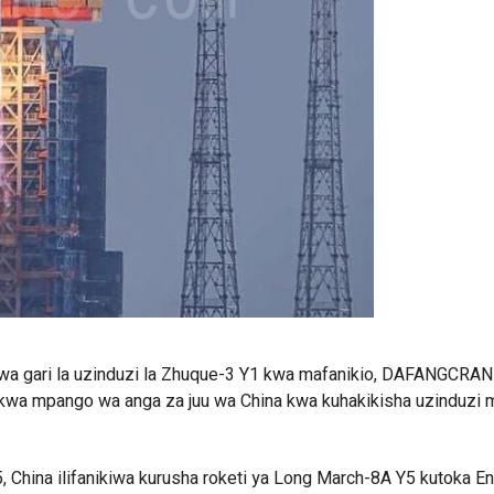
zi wa gari la uzinduzi la Zhuque-3 Y1 kwa mafanikio, DAFANGCRA
a kwa mpango wa anga za juu wa China kwa kuhakikisha uzinduzi 
China ilifanikiwa kurusha roketi ya Long March-8A Y5 kutoka En