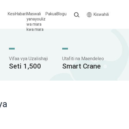
Kesi
Habari
Maswali
Pakua
Blogu
Kiswahili
yanayouliz
wa mara
kwa mara
Vifaa vya Uzalishaji
Utafiti na Maendeleo
Seti 1,500
Smart Crane
ya