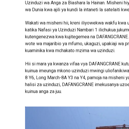
Uzinduzi wa Anga za Biashara la Hainan. Misheni hiy
wa Dunia kwa ajili ya kundi la intaneti la satelaiti 
Wakati wa misheni hii, kreni iliyowekwa wakfu kw
katika Nafasi ya Uzinduzi Nambari 1 ilichukua jukum
kutengenezwa kwa kujitegemea na DAFANGCRANE. Kwa 
wote wa majaribio ya mfumo, ukaguzi, upakiaji wa p
kuaminika kwa mchakato mzima wa uzinduzi.
Hii si mara ya kwanza vifaa vya DAFANGCRANE kutum
kuinua imeunga mkono uzinduzi mwingi uliofanikiwa,
8 Y6, Long March-8A Y3 na Y4, pamoja na misheni ya 
halisi za uzinduzi, DAFANGCRANE imekusanya uzoefu
kuinua anga za juu.