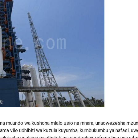
ina muundo wa kushona mlalo usio na mnara, unaowezesha mzu
u kama vile udhibiti wa kuzuia kuyumba, kumbukumbu ya nafasi, uw
 kuhakikisha usalama na uthabiti wa uendeshaji, mfumo huo una vifa