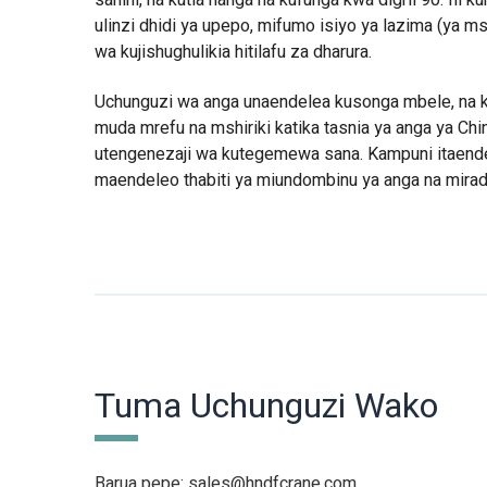
ulinzi dhidi ya upepo, mifumo isiyo ya lazima (ya ms
wa kujishughulikia hitilafu za dharura.
Uchunguzi wa anga unaendelea kusonga mbele, na ki
muda mrefu na mshiriki katika tasnia ya anga ya Ch
utengenezaji wa kutegemewa sana. Kampuni itaende
maendeleo thabiti ya miundombinu ya anga na miradi y
Tuma Uchunguzi Wako
Barua pepe:
sales@hndfcrane.com