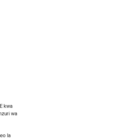
NE kwa
mzuri wa
eo la