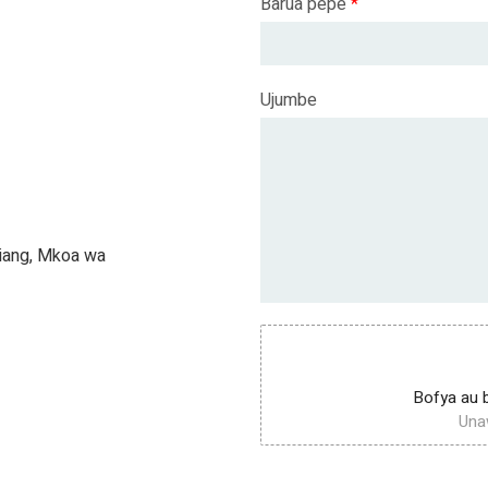
Barua pepe
*
Ujumbe
xiang, Mkoa wa
Bofya au bu
Unaw