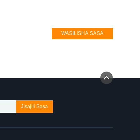
WASILISHA SASA
Jisajili Sasa