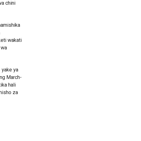
wa chini
hamishika
a
eti wakati
o wa
 yake ya
ong March-
ika hali
hisho za