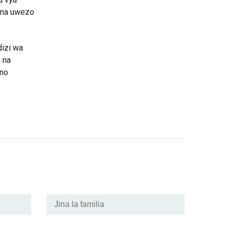
, na uwezo
dizi wa
 na
ono