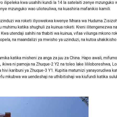
o ilipeleka kwa usahihi kundi la 14 la satelaiti zenye mzunguko 
kwenye mzunguko wao ulioteuliwa, na kuashiria mafanikio kamili.
a uzinduzi wa roketi iliyowekwa kwenye Mnara wa Huduma Zisizo
u muhimu katika shughuli za kuinua roketi. Kreni ilitengenezwa n
utendaji sahihi na thabiti wa kuinua, vifaa viliunga mkono rok
ropela, na maandalizi ya mwisho ya uzinduzi, na kutoa uhakikish
ika katika misheni za anga za juu za China. Hapo awali, mifumo
 ikiwa ni pamoja na Zhuque-2 Y2 na toleo lake lililoboreshwa, L
hivi karibuni ya Zhuque-3 Y1. Kupitia matumizi yanayorudiwa kat
 mkubwa wa uendeshaji na uthibitishaji wa kiufundi katika sulu