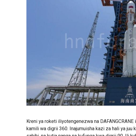
Kreni ya roketi iliyotengenezwa na DAFANGCRANE 
kamili wa digrii 360. Inajumuisha kazi za hali ya ju
sahihi, na kutia nanga na kufunga kwa digrii 90. Ili