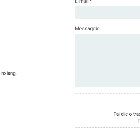
E-mail
*
Messaggio
Xinxiang,
Fai clic o tra
P