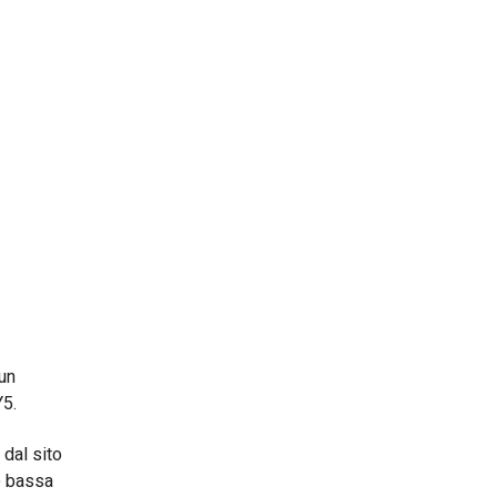
un
Y5.
 dal sito
re bassa