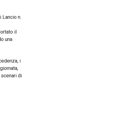
i Lancio n.
rtato il
do una
cedenza, i
giornata,
 scenari di