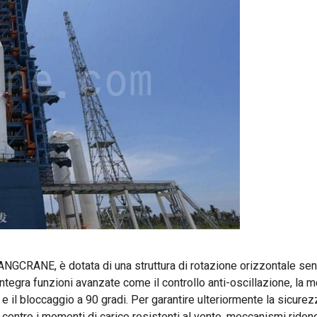
FANGCRANE, è dotata di una struttura di rotazione orizzontale sen
tegra funzioni avanzate come il controllo anti-oscillazione, la 
 il bloccaggio a 90 gradi. Per garantire ulteriormente la sicurez
e contro i momenti di carico resistenti al vento, meccanismi ridon