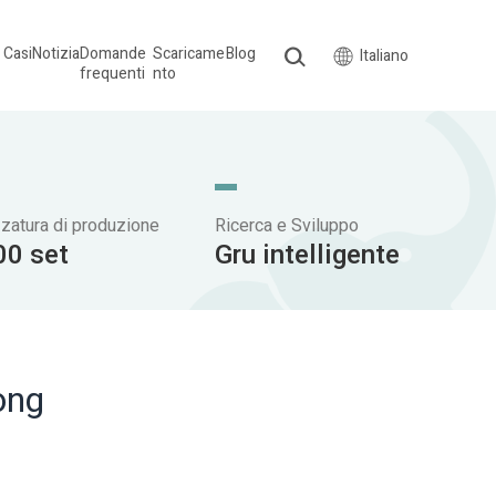
Casi
Notizia
Domande
Scaricame
Blog
Italiano
frequenti
nto
zzatura di produzione
Ricerca e Sviluppo
00 set
Gru intelligente
ong