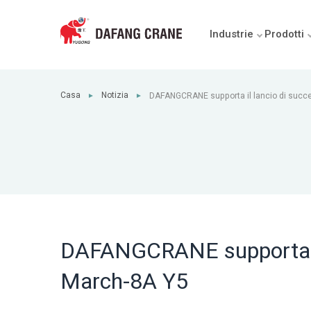
Industrie
Prodotti
Casa
Notizia
DAFANGCRANE supporta il lancio di succ
►
►
Y5
DAFANGCRANE supporta il 
March-8A Y5