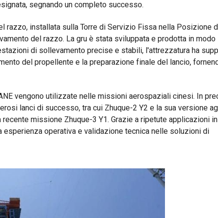
a designata, segnando un completo successo.
l razzo, installata sulla Torre di Servizio Fissa nella Posizione d
levamento del razzo. La gru è stata sviluppata e prodotta in modo
zioni di sollevamento precise e stabili, l'attrezzatura ha suppo
camento del propellente e la preparazione finale del lancio, fornen
E vengono utilizzate nelle missioni aerospaziali cinesi. In pre
osi lanci di successo, tra cui Zhuque-2 Y2 e la sua versione ag
recente missione Zhuque-3 Y1. Grazie a ripetute applicazioni in
esperienza operativa e validazione tecnica nelle soluzioni di