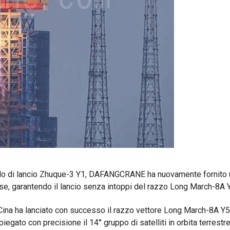
icolo di lancio Zhuque-3 Y1, DAFANGCRANE ha nuovamente fornito 
e, garantendo il lancio senza intoppi del razzo Long March-8A 
 Cina ha lanciato con successo il razzo vettore Long March-8A Y5
egato con precisione il 14° gruppo di satelliti in orbita terrest