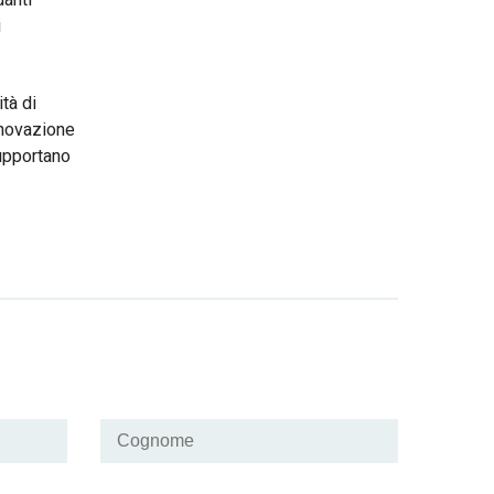
i
tà di
nnovazione
supportano