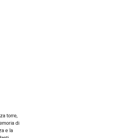
za torre,
memoria di
za e la
danti