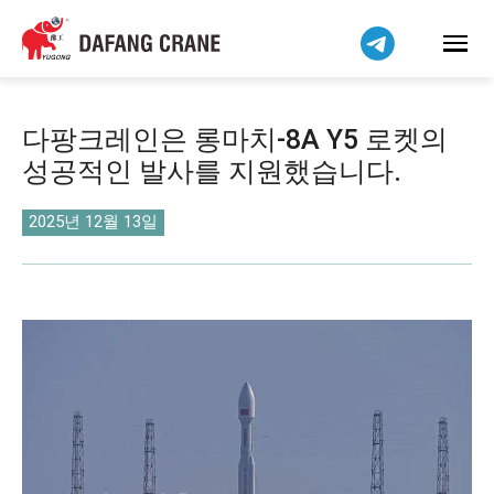
Bahasa Indonesia
Bahasa Melayu
Tiếng Việt
简体中文
다팡크레인은 롱마치-8A Y5 로켓의
বাংলা
성공적인 발사를 지원했습니다.
فارسی
Pilipino
2025년 12월 13일
اردو
Українська
Čeština
Беларуская мова
Kiswahili
Dansk
Norsk