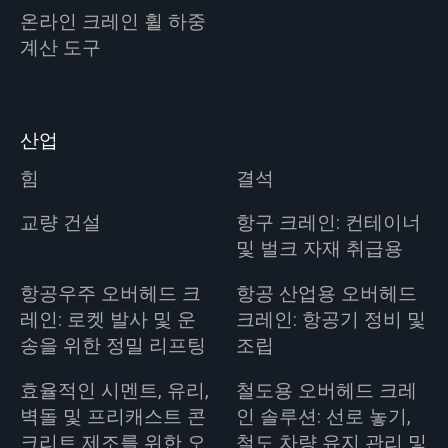
온라인 크레인 휠 하중
계산 도구
산업
힘
결석
교량 건설
항구 크레인: 컨테이너
및 벌크 자재 취급용
항공우주 오버헤드 크
항공 산업용 오버헤드
레인: 로켓 발사 및 운
크레인: 항공기 정비 및
송을 위한 정밀 리프팅
조립
효율적인 시멘트, 유리,
철도용 오버헤드 크레
벽돌 및 프리캐스트 콘
인 솔루션: 선로 놓기,
크리트 제조를 위한 오
철도 차량 유지 관리 및