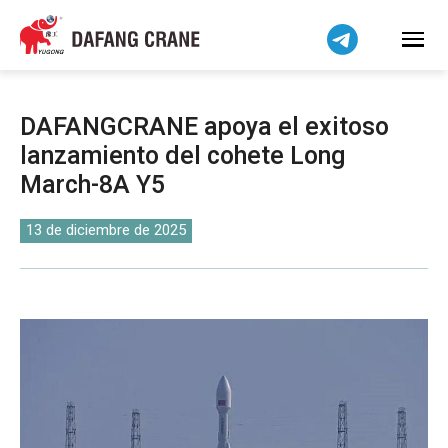
Bahasa Indonesia
Bahasa Melayu
Tiếng Việt
简体中文
DAFANGCRANE apoya el exitoso
বাংলা
lanzamiento del cohete Long
فارسی
March-8A Y5
Pilipino
اردو
13 de diciembre de 2025
Українська
Čeština
Беларуская мова
Kiswahili
Dansk
Norsk