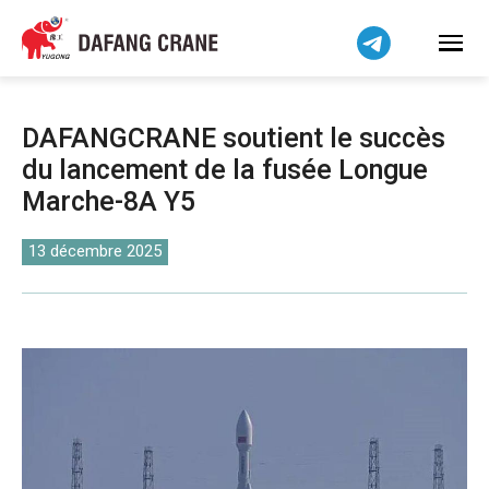
Bahasa Indonesia
Bahasa Melayu
Tiếng Việt
简体中文
DAFANGCRANE soutient le succès
বাংলা
du lancement de la fusée Longue
فارسی
Marche-8A Y5
Pilipino
اردو
13 décembre 2025
Українська
Čeština
Беларуская мова
Kiswahili
Dansk
Norsk