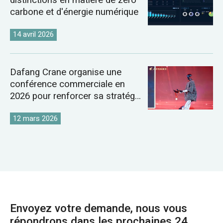
carbone et d'énergie numérique
14 avril 2026
Dafang Crane organise une
conférence commerciale en
2026 pour renforcer sa stratégie
sur le marché mondial des
grues
12 mars 2026
Envoyez votre demande, nous vous
répondrons dans les prochaines 24