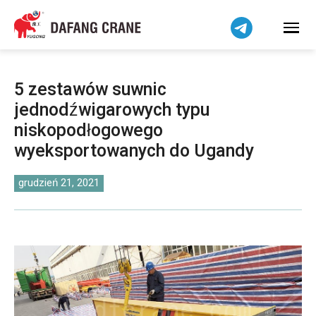
Bahasa Indonesia
Bahasa Melayu
Tiếng Việt
简体中文
5 zestawów suwnic
বাংলা
jednodźwigarowych typu
فارسی
niskopodłogowego
Pilipino
wyeksportowanych do Ugandy
اردو
grudzień 21, 2021
Українська
Čeština
Беларуская мова
Kiswahili
Dansk
Norsk