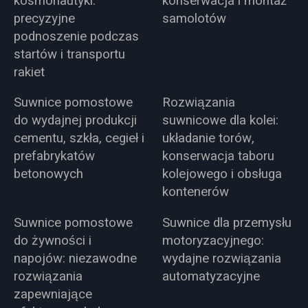
kosmonautyki:
konserwacja i montaż
precyzyjne
samolotów
podnoszenie podczas
startów i transportu
rakiet
Suwnice pomostowe
Rozwiązania
do wydajnej produkcji
suwnicowe dla kolei:
cementu, szkła, cegieł i
układanie torów,
prefabrykatów
konserwacja taboru
betonowych
kolejowego i obsługa
kontenerów
Suwnice pomostowe
Suwnice dla przemysłu
do żywności i
motoryzacyjnego:
napojów: niezawodne
wydajne rozwiązania
rozwiązania
automatyzacyjne
zapewniające