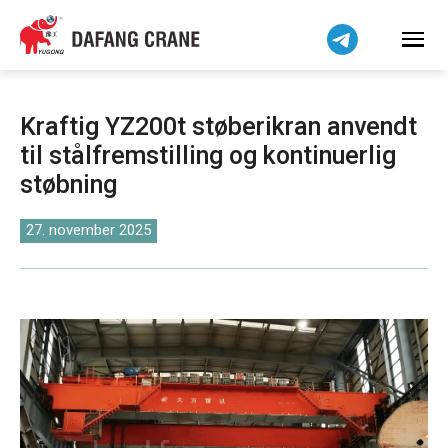
हिन्दी
Bahasa Indonesia
Bahasa Melayu
Tiếng Việt
Kraftig YZ200t støberikran anvendt
简体中文
til stålfremstilling og kontinuerlig
বাংলা
støbning
فارسی
Pilipino
27. november 2025
اردو
Українська
Čeština
Беларуская мова
Kiswahili
Norsk