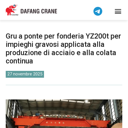
Bahasa Indonesia
Bahasa Melayu
Tiếng Việt
简体中文
Gru a ponte per fonderia YZ200t per
বাংলা
impieghi gravosi applicata alla
فارسی
produzione di acciaio e alla colata
Pilipino
continua
اردو
27 novembre 2025
Українська
Čeština
Беларуская мова
Kiswahili
Dansk
Norsk