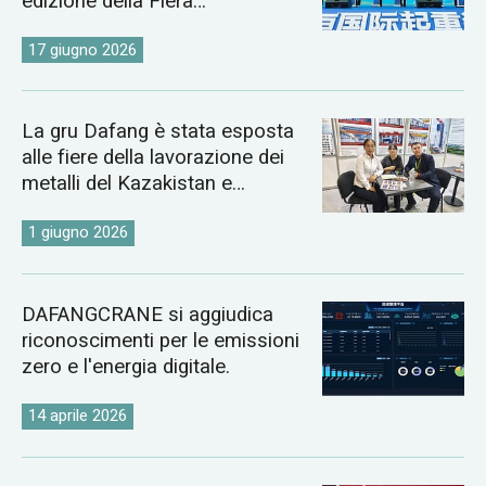
edizione della Fiera
Internazionale delle Gru di
Changyuan.
17 giugno 2026
La gru Dafang è stata esposta
alle fiere della lavorazione dei
metalli del Kazakistan e
dell'Uzbekistan del 2026.
1 giugno 2026
DAFANGCRANE si aggiudica
riconoscimenti per le emissioni
zero e l'energia digitale.
14 aprile 2026