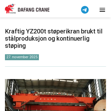
हिन्दी
Bahasa Indonesia
Bahasa Melayu
Tiếng Việt
Kraftig YZ200t støperikran brukt til
简体中文
stålproduksjon og kontinuerlig
বাংলা
støping
فارسی
Pilipino
27. november 2025
اردو
Українська
Čeština
Беларуская мова
Kiswahili
Dansk