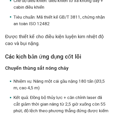
Chế độ điều khiển: điều khiển từ xa không dây +
cabin điều khiển
Tiêu chuẩn: Mã thiết kế GB/T 3811, chứng nhận
an toàn ISO 12482
Được thiết kế cho điều kiện luyện kim nhiệt độ
cao và bụi nặng.
Các kịch bản ứng dụng cốt lõi
Chuyển thùng sắt nóng chảy
Nhiệm vụ: Nâng một cái gầu nặng 180 tấn (Ø3,5
m, cao 4,5 m)
Kết quả: Đồng bộ thủy lực + căn chỉnh laser đã
cắt giảm thời gian nâng từ 2,5 giờ xuống còn 55
phút; độ lệch theo phương thẳng đứng được kiểm