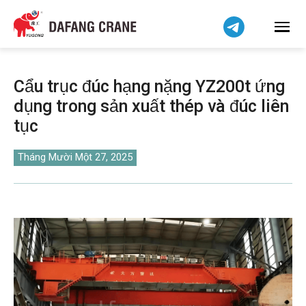
हिन्दी
Bahasa Indonesia
Bahasa Melayu
简体中文
Cẩu trục đúc hạng nặng YZ200t ứng
বাংলা
dụng trong sản xuất thép và đúc liên
فارسی
tục
Pilipino
اردو
Tháng Mười Một 27, 2025
Українська
Čeština
Беларуская мова
Kiswahili
Dansk
Norsk