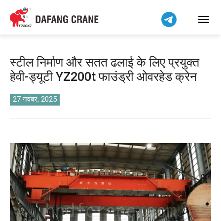
Bahasa Indonesia
Bahasa Melayu
Tiếng Việt
简体中文
स्टील निर्माण और सतत ढलाई के लिए प्रयुक्त
বাংলা
हेवी-ड्यूटी YZ200t फाउंड्री ओवरहेड क्रेन
فارسی
Pilipino
27 नवंबर, 2025
اردو
Українська
Čeština
Беларуская мова
Kiswahili
Dansk
Norsk