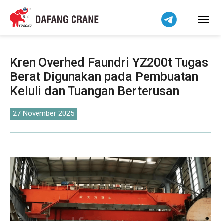
हिन्दी
Bahasa Indonesia
Tiếng Việt
简体中文
Kren Overhed Faundri YZ200t Tugas
বাংলা
Berat Digunakan pada Pembuatan
فارسی
Keluli dan Tuangan Berterusan
Pilipino
اردو
27 November 2025
Українська
Čeština
Беларуская мова
Kiswahili
Dansk
Norsk