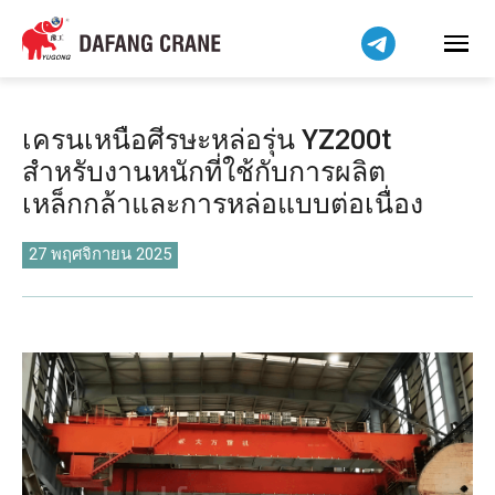
Bahasa Indonesia
Bahasa Melayu
Tiếng Việt
简体中文
เครนเหนือศีรษะหล่อรุ่น YZ200t
বাংলা
สำหรับงานหนักที่ใช้กับการผลิต
فارسی
เหล็กกล้าและการหล่อแบบต่อเนื่อง
Pilipino
اردو
27 พฤศจิกายน 2025
Українська
Čeština
Беларуская мова
Kiswahili
Dansk
Norsk