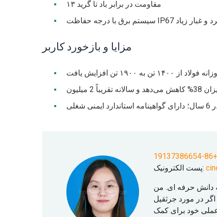
مقاومت در برابر باد تا گرید ۱۳
لا و گرد و غبار زیاد
مزایا و بازخورد کاربر
+86-191373866
ci
پست الکترونیک:
انباشته دانش حرفه ای. من
ی انتخاب کرده ام. اگر در مورد جرثقیل
 عملی خود برای کمک