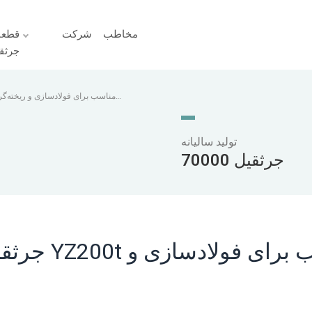
مخاطب
شرکت
قطعا
جرثق
تولید سالیانه
70000 جرثقیل
جرثقیل سق