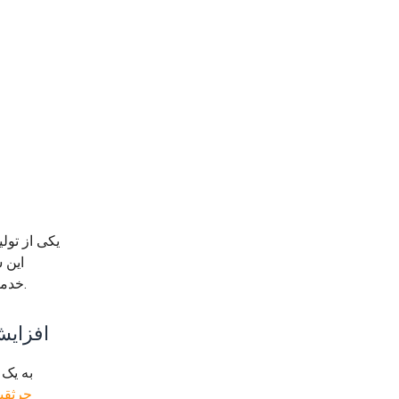
این 
خدمات ارائه می‌دهد. محیط تولید طاقت‌فرسا، الزامات بالایی را برای پایداری بالابری، ایمنی و قابلیت اطمینان بلندمدت ایجاد می‌کند.
جرثقیل سق
گروه تانگ
جرثقی