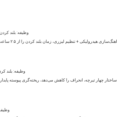
وظیفه: بلند کردن یک پاتیل ۱۸۰ تنی (قطر .۵
وظیفه: بلند کردن مداوم ش
وظیفه: