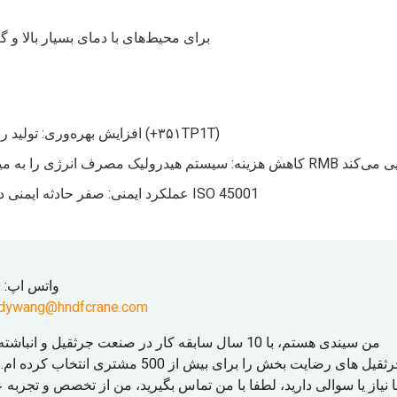
سیستم برق با درجه حفاظت IP67 برای محیط‌های با دمای بسیار با
افزایش بهره‌وری: تولید روزانه فولاد از ۱۴۰۰ تن به ۱۹۰۰ تن افزایش یافت (+۳۵۱TP1T)
عملکرد ایمنی: صفر حادثه ایمنی در 6 سال؛ دارای گواهینامه استاندارد ایمنی شغلی ISO 45001
واتس اپ:
54
ndywang@hndfcrane.com
من سیندی هستم، با 10 سال سابقه کار در صنعت جرثقیل و 
جرثقیل های رضایت بخش را برای بیش از 500 مشتر
 نیاز یا سوالی دارید، لطفا با من تماس بگیرید، من از تخصص و تجربه