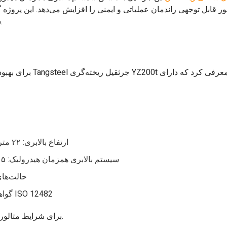
ور قابل توجهی راندمان عملیاتی و ایمنی را افزایش می‌دهد. این پرو
سمت بارهای فوق سنگین و شرایط بسیار دمای بالا است.
برای بهبود راندما
ارتفاع بالابری: ۲۲ متر (چرخ دستی اصلی)، ۲۴ متر (چرخ دستی کمکی)
سیستم بالابری همزمان هیدرولیک: ۵ نقطه بالابری، خطای همگام‌سازی ≤۰.۱ میلی‌متر
حالت‌های 
استانداردها: کد طراحی GB/T 3811، گواهینامه ایمنی ISO 12482
برای شرایط متالورژیکی با دمای بالا و گرد و غبار سنگین طراحی شده است.