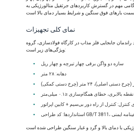
ژه گامی مهم در گسترش کاربردهای جرثقیل متالورژیکی به
نمای کلی تجهیزات
ن جابجایی فلز مذاب در کارگاه فولادسازی، گروه Tangsteel جرثقیل ریخته‌گری YZ200t را معرفی کرد که دارای
ویژگی‌های زیر است:
سازه دو واگن برقی چهار تیرچه و چهار ریل
دهانه: ۲۸ متر
کنترل: کنترل از راه دور بی‌سیم + کابین اپراتور