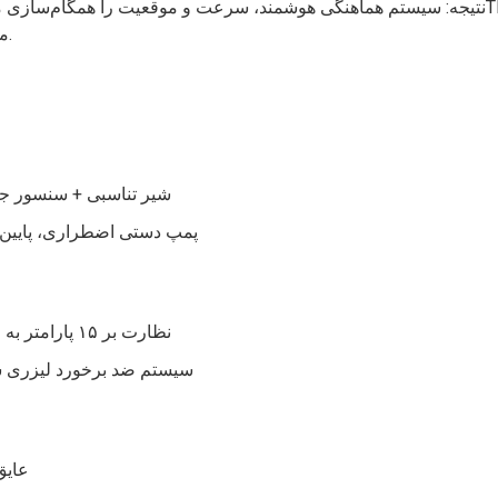
کاهش مصرف انرژی به میزان ۲۸۱TP1T می‌شود.
شیر تناسبی + سنسور جا
پمپ دستی اضطراری، پایین آ
نظارت بر ۱۵ پارامتر به صورت بلادرنگ، از جمله تنش تیر و نشست پایه‌ها
سیستم ضد برخورد لیزری سه‌بعدی (برد هشد
فولاد با اس