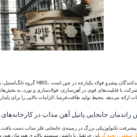
شرکت با قابلیت‌های قوی در آهن‌سازی، فولادسازی و نورد، به بخش‌های 
فی ریخته‌گری YZ200t، افزایش راندمان جابجایی پاتیل آهن مذاب در کارخانه‌ها
‌استیل با به‌کارگیری YZ200t شرکت DAFANG به یک پیشرفت تکنولوژیکی بزرگ در زمینه‌ی جابجایی فلز مذاب دست یافت.
ل سقفی ریخته گری
این جرثقیل با داشتن سیستم بالابری همزمان هیدرول