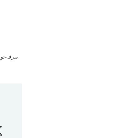
کاهش هزینه: سیستم هیدرولیک مصرف انرژی را به میزان 38% کاهش می‌دهد و سالانه تقریباً 2 میلیون RMB صرفه‌جویی می‌کند.
ها