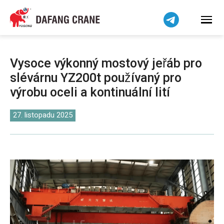
हिन्दी
Bahasa Indonesia
Bahasa Melayu
Tiếng Việt
Vysoce výkonný mostový jeřáb pro
简体中文
slévárnu YZ200t používaný pro
বাংলা
výrobu oceli a kontinuální lití
فارسی
Pilipino
27. listopadu 2025
اردو
Українська
Беларуская мова
Kiswahili
Dansk
Norsk