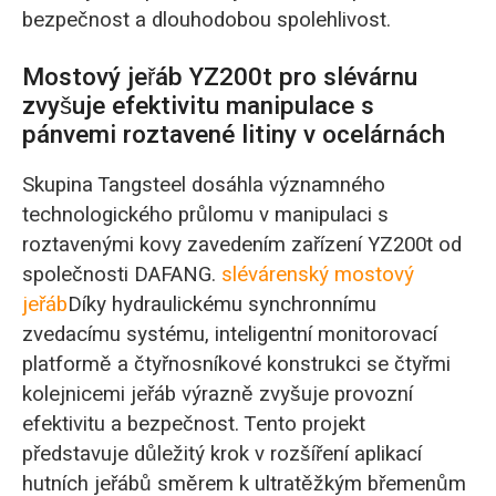
bezpečnost a dlouhodobou spolehlivost.
Mostový jeřáb YZ200t pro slévárnu
zvyšuje efektivitu manipulace s
pánvemi roztavené litiny v ocelárnách
Skupina Tangsteel dosáhla významného
technologického průlomu v manipulaci s
roztavenými kovy zavedením zařízení YZ200t od
společnosti DAFANG.
slévárenský mostový
jeřáb
Díky hydraulickému synchronnímu
zvedacímu systému, inteligentní monitorovací
platformě a čtyřnosníkové konstrukci se čtyřmi
kolejnicemi jeřáb výrazně zvyšuje provozní
efektivitu a bezpečnost. Tento projekt
představuje důležitý krok v rozšíření aplikací
hutních jeřábů směrem k ultratěžkým břemenům