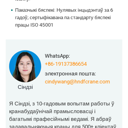
Паказчыкі бяспекі: Нулявых інцыдэнтаў за 6
гадоў; сертыфікавана па стандарту бяспекі
працы ISO 45001
WhatsApp:
+86-19137386654
электронная пошта:
cindywang@hndfcrane.com
Сіндзі
Я Сіндзі, з 10-гадовым вопытам работы ў
кранабудаўнічай прамысловасці і
багатымі прафесійнымі ведамі. Я абраў
задавальняючыя краны для 500+ кліентаў.