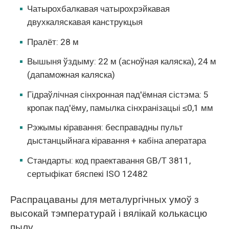
Чатырохбалкавая чатырохрэйкавая
двухкаляскавая канструкцыя
Пралёт: 28 м
Вышыня ўздыму: 22 м (асноўная каляска), 24 м
(дапаможная каляска)
Гідраўлічная сінхронная пад'ёмная сістэма: 5
кропак пад'ёму, памылка сінхранізацыі ≤0,1 мм
Рэжымы кіравання: бесправадны пульт
дыстанцыйнага кіравання + кабіна аператара
Стандарты: код праектавання GB/T 3811,
сертыфікат бяспекі ISO 12482
Распрацаваны для металургічных умоў з
высокай тэмпературай і вялікай колькасцю
пылу.