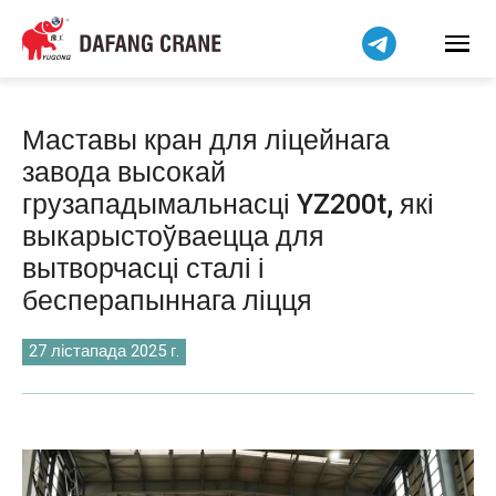
हिन्दी
Bahasa Indonesia
Bahasa Melayu
Tiếng Việt
Маставы кран для ліцейнага
简体中文
завода высокай
বাংলা
грузападымальнасці YZ200t, які
فارسی
выкарыстоўваецца для
Pilipino
вытворчасці сталі і
اردو
бесперапыннага ліцця
Українська
27 лістапада 2025 г.
Čeština
Kiswahili
Dansk
Norsk