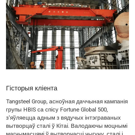
O‘zbekcha
Гісторыя кліента
Tangsteel Group, асноўная даччыная кампанія
групы HBIS са спісу Fortune Global 500,
з'яўляецца адным з вядучых інтэграваных
вытворцаў сталі ў Кітаі. Валодаючы моцнымі
магчымасцямі ў вытворчасці чыгуну, сталі і