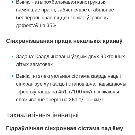
Вынік: Чатырохбэлькавая канструкцыя
памяншае прагін, забяспечвае стабільнае
бесперапыннае ліццё і зніжае ўзровень
дэфектаў на 35%.
Сінхранізаваная праца некалькіх кранаў
Задача: Каардынаваны ўздым двух 90-тонных
літых загатовак
Вынік: Інтэлектуальная сістэма каардынацыі
сінхранізуе хуткасць і становішча, павышаючы
эфектыўнасць на 451 т/100 км/г і зніжаючы
спажыванне энергіі на 281 т/100 км/г.
Тэхналагічныя інавацыі
Гідраўлічная сінхронная сістэма пад'ёму