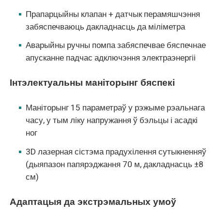
Прапарцыйны клапан + датчык перамяшчэння
забяспечваюць дакладнасць да міліметра
Аварыйны ручны помпа забяспечвае бяспечнае
апусканне падчас адключэння электраэнергіі
Інтэлектуальны маніторынг бяспекі
Маніторынг 15 параметраў у рэжыме рэальнага
часу, у тым ліку напружання ў бэльцы і асадкі
ног
3D лазерная сістэма прадухілення сутыкненняў
(дыяпазон папярэджання 70 м, дакладнасць ±8
см)
Адаптацыя да экстрэмальных умоў