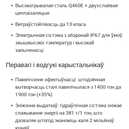
Высокатрывалая сталь Q460E + двухслаёвая
цеплаізаляцыя
Ветраўстойлівасць да 13 класа
Электрычная сістэма з абаронай IP67 для ўмоў
звышвысокіх тэмператур і высокай
запыленасці
Перавагі і водгукі карыстальнікаў
Павелічэнне эфектыўнасці: штодзённая
вытворчасць сталі павялічылася з 1400 тон да
1900 тон (+35%)
Зніжэнне выдаткаў: гідраўлічная сістэма зніжае
спажыванне энергіі на 381 т/1 тон, што
дазваляе штогод эканоміць каля 2 мільёнаў
юаняў.