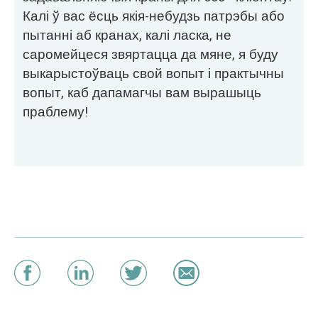
Калі ў вас ёсць якія-небудзь патрэбы або
пытанні аб кранах, калі ласка, не
саромейцеся звяртацца да мяне, я буду
выкарыстоўваць свой вопыт і практычны
вопыт, каб дапамагчы вам вырашыць
праблему!