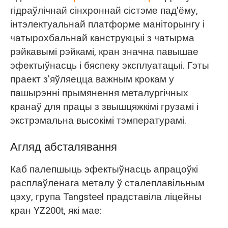
гідраўлічнай сінхроннай сістэме пад'ёму,
інтэлектуальнай платформе маніторынгу і
чатырохбальнай канструкцыі з чатырма
рэйкавымі рэйкамі, кран значна павышае
эфектыўнасць і бяспеку эксплуатацыі. Гэты
праект з'яўляецца важным крокам у
пашырэнні прымянення металургічных
кранаў для працы з звышцяжкімі грузамі і
экстрэмальна высокімі тэмпературамі.
Агляд абсталявання
Каб палепшыць эфектыўнасць апрацоўкі
расплаўленага металу ў сталеплавільным
цэху, група Tangsteel прадставіла ліцейны
кран YZ200t, які мае: