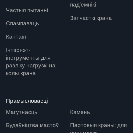
пад'ёмнікі
Частыя пытанні
Запчасткі крана
Спампаваць
Кантакт
Інтэрнэт-
інструменты для
разліку нагрузкі на
колы крана
Прамысловасці
Магутнасць
Камень
Будаўніцтва мастоў
Партовыя краны: для