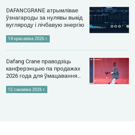
DAFANCGRANE атрымлівае
ўзнагароды за нулявы выкід
вугляроду і лічбавую энергію
14 красавіка 2026 г.
Dafang Crane праводзіць
канферэнцыю па продажах
2026 года для ўмацавання
глабальнай стратэгіі рынку
кранаў
12 сакавіка 2026 г.