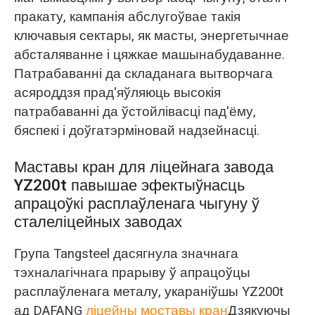
пракату, кампанія абслугоўвае такія
ключавыя сектары, як масты, энергетычнае
абсталяванне і цяжкае машынабудаванне.
Патрабаванні да складанага вытворчага
асяроддзя прад'яўляюць высокія
патрабаванні да ўстойлівасці пад'ёму,
бяспекі і доўгатэрміновай надзейнасці.
Маставы кран для ліцейнага завода
YZ200t павышае эфектыўнасць
апрацоўкі расплаўленага чыгуну ў
сталеліцейных заводах
Група Tangsteel дасягнула значнага
тэхналагічнага прарыву ў апрацоўцы
расплаўленага металу, укараніўшы YZ200t
ад DAFANG
ліцейны моставы кран
Дзякуючы