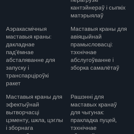
перагрузкі
кантэйнераў і сыпкіх
матэрыялаў
Аэракасмічныя
Маставыя краны для
маставыя краны:
авіяцыйнай
дакладнае
прамысловасці:
пад'ёмнае
тэхнічнае
абсталяванне для
абслугоўванне і
запуску і
зборка самалётаў
транспарціроўкі
ракет
Маставыя краны для
Рашэнні для
эфектыўнай
маставых кранаў
вытворчасці
для чыгунак:
цэменту, шкла, цэглы
пракладка пуцей,
і зборнага
тэхнічнае