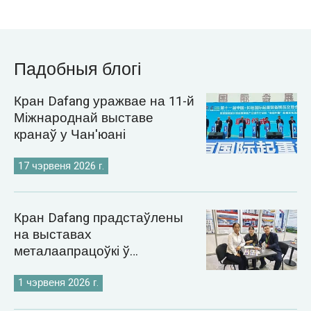
Падобныя блогі
Кран Dafang уражвае на 11-й
Міжнароднай выставе
кранаў у Чан'юані
17 чэрвеня 2026 г.
Кран Dafang прадстаўлены
на выставах
металаапрацоўкі ў
Казахстане і Узбекістане ў
2026 годзе
1 чэрвеня 2026 г.