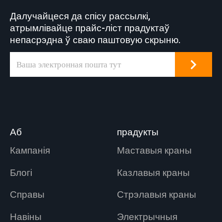
Далучайцеся да спісу рассылкі,
атрымлівайце прайс-ліст прадуктаў
непасрэдна ў сваю паштовую скрыню.
Аб
прадукты
Кампанія
Маставыя краны
Блогі
Казлавыя краны
Справы
Стрэлавыя краны
Навіны
Электрычныя