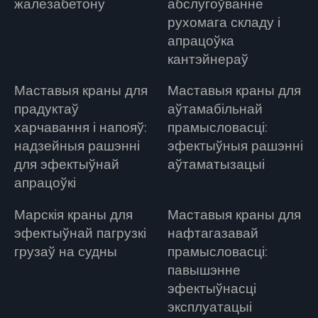
жалезабетону
абслугоўванне
рухомага складу і
апрацоўка
кантэйнераў
Маставыя краны для
Маставыя краны для
прадуктаў
аўтамабільнай
харчавання і напояў:
прамысловасці:
надзейныя рашэнні
эфектыўныя рашэнні
для эфектыўнай
аўтаматызацыі
апрацоўкі
Марскія краны для
Маставыя краны для
эфектыўнай пагрузкі
нафтагазавай
грузаў на судны
прамысловасці:
павышэнне
эфектыўнасці
эксплуатацыі