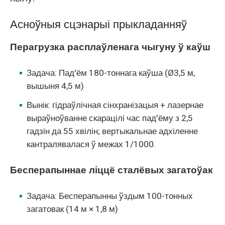
Асноўныя сцэнарыі прыкладанняў
Перагрузка расплаўленага чыгуну ў каўш
Задача: Пад'ём 180-тоннага каўша (Ø3,5 м,
вышыня 4,5 м)
Вынік: гідраўлічная сінхранізацыя + лазернае
выраўноўванне скарацілі час пад'ёму з 2,5
гадзін да 55 хвілін; вертыкальнае адхіленне
кантралявалася ў межах 1/1000.
Бесперапыннае ліццё сталёвых загатоўак
Задача: Бесперапынны ўздым 100-тонных
загатовак (14 м × 1,8 м)