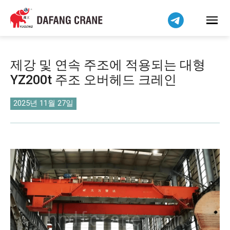
Bahasa Indonesia
Bahasa Melayu
Tiếng Việt
简体中文
제강 및 연속 주조에 적용되는 대형
বাংলা
YZ200t 주조 오버헤드 크레인
فارسی
Pilipino
2025년 11월 27일
اردو
Українська
Čeština
Беларуская мова
Kiswahili
Dansk
Norsk