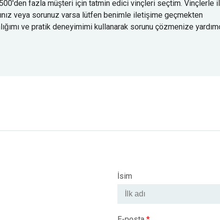
 500'den fazla müşteri için tatmin edici vinçleri seçtim. Vinçlerle il
acınız veya sorunuz varsa lütfen benimle iletişime geçmekten
ığımı ve pratik deneyimimi kullanarak sorunu çözmenize yardım
İsim
E-posta
*