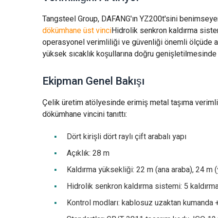
Tangsteel Group, DAFANG'ın YZ200t'sini benimseyerek
dökümhane üst vinci
Hidrolik senkron kaldırma sistemi
operasyonel verimliliği ve güvenliği önemli ölçüde artı
yüksek sıcaklık koşullarına doğru genişletilmesinde 
Ekipman Genel Bakışı
Çelik üretim atölyesinde erimiş metal taşıma verimli
dökümhane vincini tanıttı:
Dört kirişli dört raylı çift arabalı yapı
Açıklık: 28 m
Kaldırma yüksekliği: 22 m (ana araba), 24 m 
Hidrolik senkron kaldırma sistemi: 5 kaldır
Kontrol modları: kablosuz uzaktan kumanda +