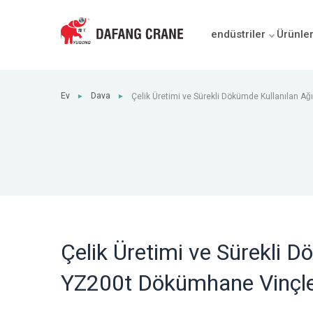
endüstriler
Ürünle
Ev
Dava
Çelik Üretimi ve Sürekli Dökümde Kullanılan Ağ
►
►
Dökümhane Vinçleri
Çelik Üretimi ve Sürekli D
YZ200t Dökümhane Vinçle