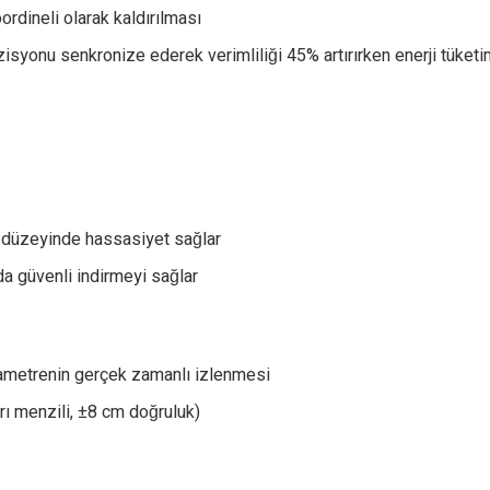
rdineli olarak kaldırılması
zisyonu senkronize ederek verimliliği 45% artırırken enerji tüket
 düzeyinde hassasiyet sağlar
da güvenli indirmeyi sağlar
arametrenin gerçek zamanlı izlenmesi
ı menzili, ±8 cm doğruluk)