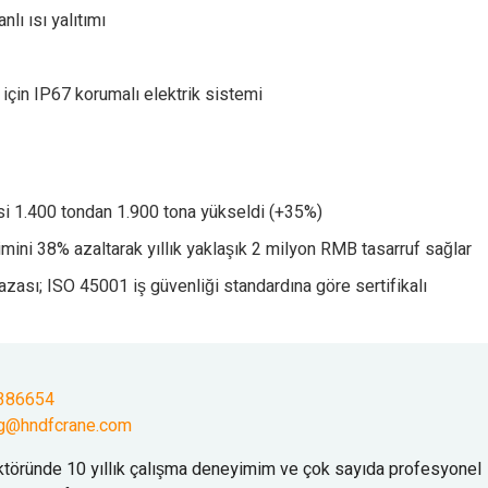
lı ısı yalıtımı
 için IP67 korumalı elektrik sistemi
tesi 1.400 tondan 1.900 tona yükseldi (+35%)
imini 38% azaltarak yıllık yaklaşık 2 milyon RMB tasarruf sağlar
azası; ISO 45001 iş güvenliği standardına göre sertifikalı
386654
g@hndfcrane.com
ktöründe 10 yıllık çalışma deneyimim ve çok sayıda profesyonel