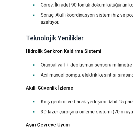
Görev: İki adet 90 tonluk döküm kütüğünün koo
Sonuç: Akıllı koordinasyon sistemi hız ve po
azaltıyor.
Teknolojik Yenilikler
Hidrolik Senkron Kaldırma Sistemi
Oransal valf + deplasman sensörü milimetre
Acil manuel pompa, elektrik kesintisi sırasın
Akıllı Güvenlik İzleme
Kiriş gerilimi ve bacak yerleşimi dahil 15 p
3D lazer çarpışma önleme sistemi (70 m uyar
Aşırı Çevreye Uyum