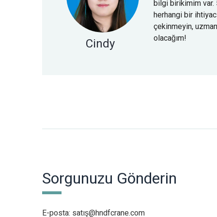
bilgi birikimim var.
herhangi bir ihtiy
çekinmeyin, uzmanl
olacağım!
Cindy
Sorgunuzu Gönderin
E-posta:
satış@hndfcrane.com