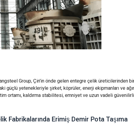
ngsteel Group, Çin'in önde gelen entegre çelik üreticilerinden biri
ki güçlü yetenekleriyle şirket, köprüler, enerji ekipmanları ve ağ
im ortamı, kaldırma stabilitesi, emniyet ve uzun vadeli güvenilirl
ik Fabrikalarında Erimiş Demir Pota Taşıma