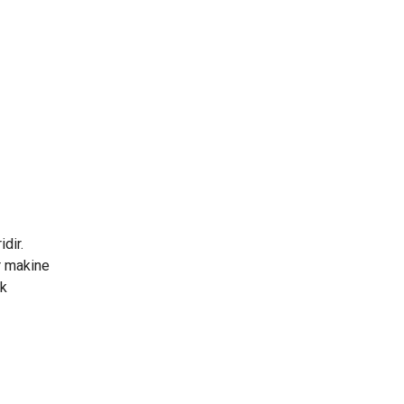
dir.
ır makine
ik