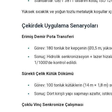
Standartlar: GB/T 3811 tasarım kodu, ISO 124
Yüksek sıcaklık ve yoğun tozlu metalurjik koşullar içi
Çekirdek Uygulama Senaryoları
Erimiş Demir Pota Transferi
Görev: 180 tonluk bir kepçenin (Ø3,5 m, yükse
Sonuç: Hidrolik senkronizasyon + lazer hiza
1/1000'de kontrol edildi.
Sürekli Çelik Kütük Dökümü
Görev: 100 tonluk kütüklerin (14 m × 1,8 m) sü
Sonuç: Dört kirişli yapı sapmayı azaltır, istik
Çoklu Vinç Senkronize Çalışması