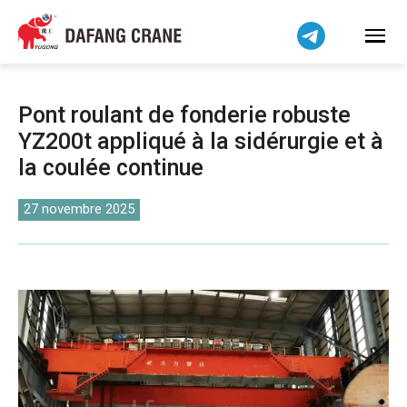
Bahasa Indonesia
Bahasa Melayu
Tiếng Việt
简体中文
Pont roulant de fonderie robuste
বাংলা
YZ200t appliqué à la sidérurgie et à
فارسی
la coulée continue
Pilipino
اردو
27 novembre 2025
Українська
Čeština
Беларуская мова
Kiswahili
Dansk
Norsk