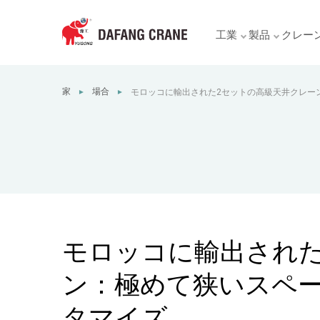
工業
製品
クレー
家
場合
モロッコに輸出された2セットの高級天井クレー
►
►
のポンプ場向けにカスタマイズ
モロッコに輸出された
ン：極めて狭いスペ
タマイズ