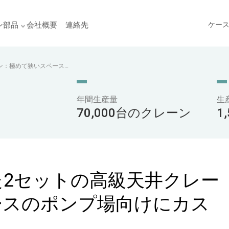
ン部品
会社概要
連絡先
ケー
ン：極めて狭いスペース
年間生産量
生
70,000台のクレーン
1
2セットの高級天井クレー
ースのポンプ場向けにカス