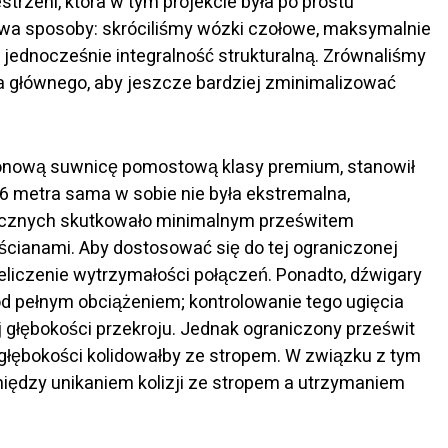
strzeni, która w tym projekcie była po prostu
dwa sposoby: skróciliśmy wózki czołowe, maksymalnie
 jednocześnie integralność strukturalną. Zrównaliśmy
a głównego, aby jeszcze bardziej zminimalizować
-tonową suwnicę pomostową klasy premium, stanowił
6 metra sama w sobie nie była ekstremalna,
ycznych skutkowało minimalnym prześwitem
ianami. Aby dostosować się do tej ograniczonej
eliczenie wytrzymałości połączeń. Ponadto, dźwigary
pod pełnym obciążeniem; kontrolowanie tego ugięcia
głębokości przekroju. Jednak ograniczony prześwit
 głębokości kolidowałby ze stropem. W związku z tym
iędzy unikaniem kolizji ze stropem a utrzymaniem