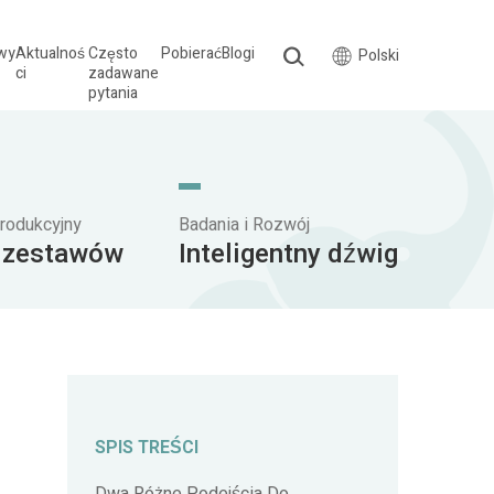
wy
Aktualnoś
Często
Pobierać
Blogi
Polski
ci
zadawane
pytania
rodukcyjny
Badania i Rozwój
 zestawów
Inteligentny dźwig
SPIS TREŚCI