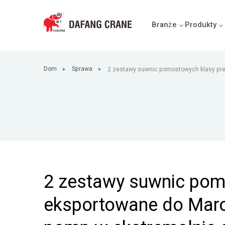
Branże
Produkty
Dom
Sprawa
2 zestawy suwnic pomostowych klasy pr
►
►
Maroka: dostosowane do stacji pomp w ek
przestrzeni
2 zestawy suwnic pom
eksportowane do Maro