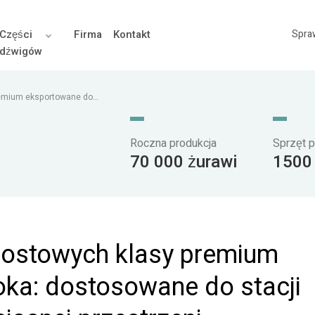
Części
Firma
Kontakt
Spra
dźwigów
emium eksportowane do
stremalnie ciasnej
Roczna produkcja
Sprzęt p
70 000 żurawi
1500
ostowych klasy premium
ka: dostosowane do stacji