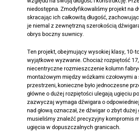
względu na swoją długość i konstrukcję. Prze
niedostępna. Zmodyfikowaliśmy projekt na 
skracając ich całkowitą długość, zachowując
je niemal z zewnętrzną szerokością dźwigar
obrys boczny suwnicy.
Ten projekt, obejmujący wysokiej klasy, 10
wyjątkowe wyzwanie. Chociaż rozpiętość 17,
niecentryczne rozmieszczenie kolumn fabr
montażowym między wózkami czołowymi a śc
przestrzeni, konieczne było jednoczesne prz
główne o dużej rozpiętości ulegają ugięciu 
zazwyczaj wymaga dźwigara o odpowiedniej 
nad głową oznaczał, że dźwigar o zbyt dużej
musieliśmy znaleźć precyzyjny kompromis m
ugięcia w dopuszczalnych granicach.