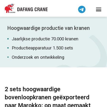
Bahasa Indonesia
Bahasa Melayu
Tiếng Việt
简体中文
Hoogwaardige productie van kranen
বাংলা
Jaarlijkse productie 70.000 kranen
فارسی
Pilipino
Productieapparatuur 1.500 sets
اردو
Onderzoek en ontwikkeling
Українська
Čeština
Беларуская мова
Kiswahili
2 sets hoogwaardige
Dansk
bovenloopkranen geëxporteerd
Norsk
naar Marokko: op maat gemaakt