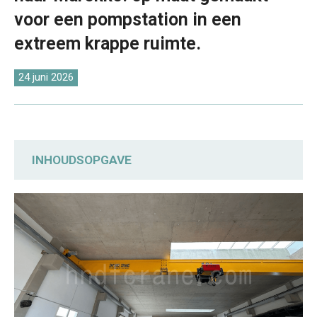
O‘zbekcha
voor een pompstation in een
extreem krappe ruimte.
24 juni 2026
INHOUDSOPGAVE
Twee verschillende aanpassingsmethoden
Van productie tot installatie:
totaaloplossingen
Bewezen soepele en stabiele werking van
uw premium bovenloopkraan.