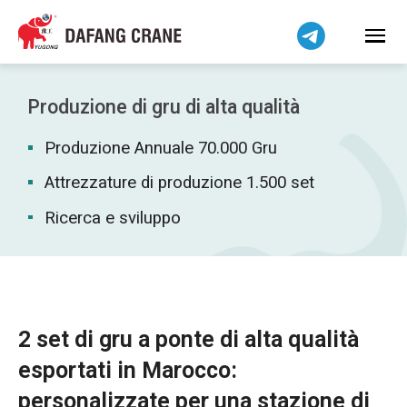
Bahasa Indonesia
Bahasa Melayu
Tiếng Việt
简体中文
Produzione di gru di alta qualità
বাংলা
Produzione Annuale 70.000 Gru
فارسی
Pilipino
Attrezzature di produzione 1.500 set
اردو
Ricerca e sviluppo
Українська
Čeština
Беларуская мова
Kiswahili
2 set di gru a ponte di alta qualità
Dansk
esportati in Marocco:
Norsk
personalizzate per una stazione di