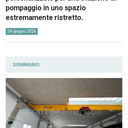
O‘zbekcha
pompaggio in uno spazio
estremamente ristretto.
24 giugno 2026
SOMMARIO
Due approcci distinti alla personalizzazione
Servizi completi, dalla produzione
all'installazione: soluzioni end-to-end.
Funzionamento di gru a ponte di alta
qualità, fluido e stabile, comprovato.