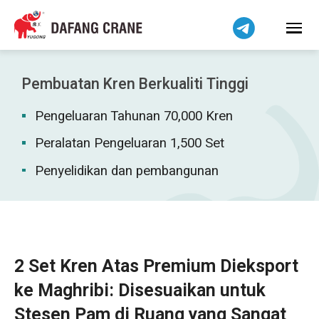
हिन्दी
Bahasa Indonesia
Tiếng Việt
简体中文
Pembuatan Kren Berkualiti Tinggi
বাংলা
Pengeluaran Tahunan 70,000 Kren
فارسی
Pilipino
Peralatan Pengeluaran 1,500 Set
اردو
Penyelidikan dan pembangunan
Українська
Čeština
Беларуская мова
Kiswahili
2 Set Kren Atas Premium Dieksport
Dansk
ke Maghribi: Disesuaikan untuk
Norsk
Stesen Pam di Ruang yang Sangat