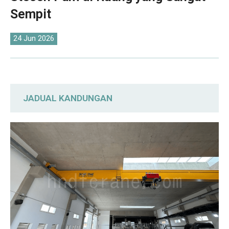
O‘zbekcha
Sempit
24 Jun 2026
JADUAL KANDUNGAN
Dua Pendekatan Penyesuaian Berbeza
Perkhidmatan Pengeluaran hingga
Pemasangan: Penyelesaian Hujung-ke-
Hujung
Operasi Kren Atas Premium yang Lancar &
Stabil Terbukti